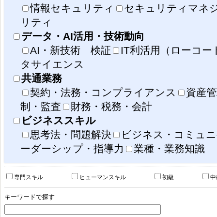
情報セキュリティ
セキュリティマネ
リティ
データ・AI活用・技術動向
AI・新技術 検証
IT利活用（ローコ
タサイエンス
共通業務
契約・法務・コンプライアンス
資産管
制・監査
財務・税務・会計
ビジネススキル
思考法・問題解決
ビジネス・コミュニ
ーダーシップ・指導力
業種・業務知識
事業戦略策定・事業戦略評価
IS運用
専門スキル
ヒューマンスキル
初級
中
IS戦略策定・IS戦略評価・IS企画・IS企画評価
社会の変化
顧客価値の変化
競争環境の変化
共通業務（契約管
人材育成、資産
IT基盤構築・維持・管理
キーワードで探す
業務遂行スキル
IS戦略実行マネジメント・プロジェクトマネジメント
社会におけるデータ
データを読む・説明する
データを扱う
デー
IS導入（構築）・IS保守