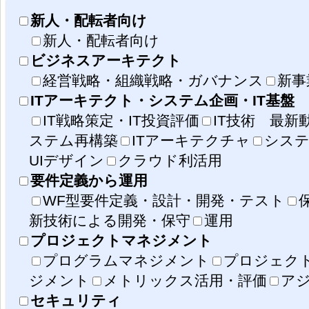
新人・配転者向け
新人・配転者向け
ビジネスアーキテクト
経営戦略・組織戦略・ガバナンス
新事
ITアーキテクト・システム企画・IT基盤
IT戦略策定・IT投資評価
IT技術 最新
ステム再構築
ITアーキテクチャ
システ
UIデザイン
クラウド利活用
要件定義から運用
WF型要件定義・設計・開発・テスト
新技術による開発・保守
運用
プロジェクトマネジメント
プログラムマネジメント
プロジェク
ジメント
メトリックス活用・評価
ア
セキュリティ