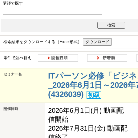
講師で探す
IS活用
AI
クラウド
ハードウェア・ソフトウェア
ネットワーク
データ・デジタル技術の活用事例
ツール活用
セキュリティ
モラル
コンプライアンス
検索結果をダウンロードする（Excel形式）
顧客・ユーザーへの共感
常識にとらわれない発想
反復的なアプロー
変化への適応
コラボレーション
柔軟な意思決定
事実に基づく判
条件で並べ替え
ITパーソン必修「ビジ
セミナー名
_2026年6月1日～202
(4326039)
初級
開催日時
2026年6月1日(月) 動画配
信開始
2026年7月31日(金) 動画配
信終了