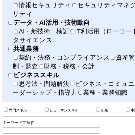
情報セキュリティ
セキュリティマネ
リティ
データ・AI活用・技術動向
AI・新技術 検証
IT利活用（ローコ
タサイエンス
共通業務
契約・法務・コンプライアンス
資産管
制・監査
財務・税務・会計
ビジネススキル
思考法・問題解決
ビジネス・コミュニ
ーダーシップ・指導力
業種・業務知識
事業戦略策定・事業戦略評価
IS運用
専門スキル
ヒューマンスキル
初級
中
IS戦略策定・IS戦略評価・IS企画・IS企画評価
社会の変化
顧客価値の変化
競争環境の変化
共通業務（契約管
人材育成、資産
IT基盤構築・維持・管理
キーワードで探す
業務遂行スキル
IS戦略実行マネジメント・プロジェクトマネジメント
社会におけるデータ
データを読む・説明する
データを扱う
デー
IS導入（構築）・IS保守