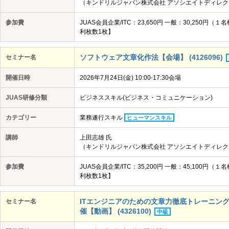
（キンドリルジャパン株式会社 アソシエイトディレク
参加費
JUAS会員企業/ITC：23,650円 一般：30,25
利枚数1枚】
ソフトウェア文章化作法【会場】 (4126096)
セミナー名
開催日時
2026年7月24日(金) 10:00-17:30会場
JUAS研修分類
ビジネススキル(ビジネス・コミュニケーション)
カテゴリー
業務遂行スキル
ヒューマンスキル
講師
上田志雄 氏
（キンドリルジャパン株式会社 アソシエイトディレク
参加費
JUAS会員企業/ITC：35,200円 一般：45,10
利枚数1枚】
ITエンジニアのための文章力徹底トレーニング講座
セミナー名
催【動画】 (4326100)
中級