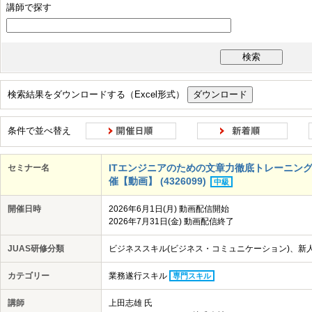
講師で探す
IS活用
AI
クラウド
ハードウェア・ソフトウェア
ネットワーク
データ・デジタル技術の活用事例
ツール活用
セキュリティ
モラル
コンプライアンス
検索結果をダウンロードする（Excel形式）
顧客・ユーザーへの共感
常識にとらわれない発想
反復的なアプロー
変化への適応
コラボレーション
柔軟な意思決定
事実に基づく判
条件で並べ替え
ITエンジニアのための文章力徹底トレーニング講座
セミナー名
催【動画】 (4326099)
中級
開催日時
2026年6月1日(月) 動画配信開始
2026年7月31日(金) 動画配信終了
JUAS研修分類
ビジネススキル(ビジネス・コミュニケーション)、新
カテゴリー
業務遂行スキル
専門スキル
講師
上田志雄 氏