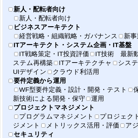
新人・配転者向け
新人・配転者向け
ビジネスアーキテクト
経営戦略・組織戦略・ガバナンス
新事
ITアーキテクト・システム企画・IT基盤
IT戦略策定・IT投資評価
IT技術 最新
ステム再構築
ITアーキテクチャ
システ
UIデザイン
クラウド利活用
要件定義から運用
WF型要件定義・設計・開発・テスト
新技術による開発・保守
運用
プロジェクトマネジメント
プログラムマネジメント
プロジェク
ジメント
メトリックス活用・評価
ア
セキュリティ