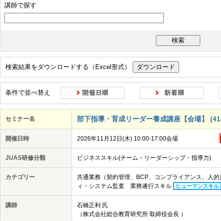
講師で探す
IS活用
AI
クラウド
ハードウェア・ソフトウェア
ネットワーク
データ・デジタル技術の活用事例
ツール活用
セキュリティ
モラル
コンプライアンス
検索結果をダウンロードする（Excel形式）
顧客・ユーザーへの共感
常識にとらわれない発想
反復的なアプロー
変化への適応
コラボレーション
柔軟な意思決定
事実に基づく判
条件で並べ替え
部下指導・育成リーダー養成講座【会場】 (4126
セミナー名
開催日時
2026年11月12日(木) 10:00-17:00会場
JUAS研修分類
ビジネススキル(チーム・リーダーシップ・指導力)
カテゴリー
共通業務（契約管理、BCP、コンプライアンス、人
ィ・システム監査 業務遂行スキル
ヒューマンスキル
講師
石橋正利 氏
（株式会社総合教育研究所 取締役会長 ）