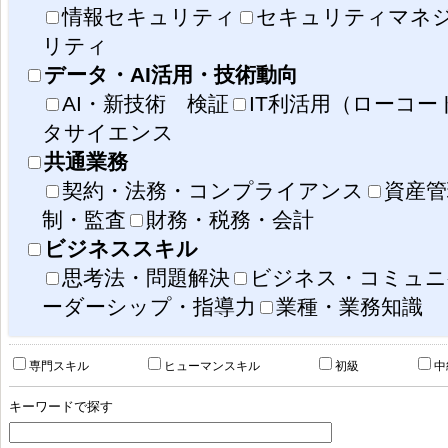
情報セキュリティ
セキュリティマネ
リティ
データ・AI活用・技術動向
AI・新技術 検証
IT利活用（ローコ
タサイエンス
共通業務
契約・法務・コンプライアンス
資産管
制・監査
財務・税務・会計
ビジネススキル
思考法・問題解決
ビジネス・コミュニ
ーダーシップ・指導力
業種・業務知識
事業戦略策定・事業戦略評価
IS運用
専門スキル
ヒューマンスキル
初級
中
IS戦略策定・IS戦略評価・IS企画・IS企画評価
社会の変化
顧客価値の変化
競争環境の変化
共通業務（契約管
人材育成、資産
IT基盤構築・維持・管理
キーワードで探す
業務遂行スキル
IS戦略実行マネジメント・プロジェクトマネジメント
社会におけるデータ
データを読む・説明する
データを扱う
デー
IS導入（構築）・IS保守