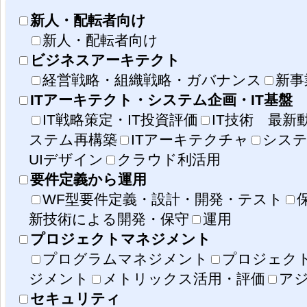
新人・配転者向け
新人・配転者向け
ビジネスアーキテクト
経営戦略・組織戦略・ガバナンス
新事
ITアーキテクト・システム企画・IT基盤
IT戦略策定・IT投資評価
IT技術 最新
ステム再構築
ITアーキテクチャ
システ
UIデザイン
クラウド利活用
要件定義から運用
WF型要件定義・設計・開発・テスト
新技術による開発・保守
運用
プロジェクトマネジメント
プログラムマネジメント
プロジェク
ジメント
メトリックス活用・評価
ア
セキュリティ