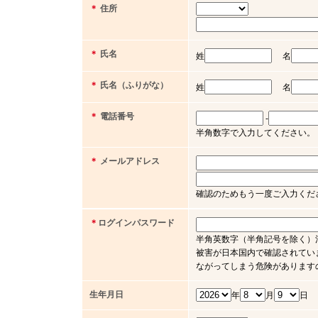
＊
住所
＊
氏名
姓
名
＊
氏名（ふりがな）
姓
名
＊
電話番号
-
半角数字で入力してください。（例 03 
＊
メールアドレス
確認のためもう一度ご入力くだ
＊
ログインパスワード
半角英数字（半角記号を除く）
被害が日本国内で確認されてい
ながってしまう危険があります
生年月日
年
月
日