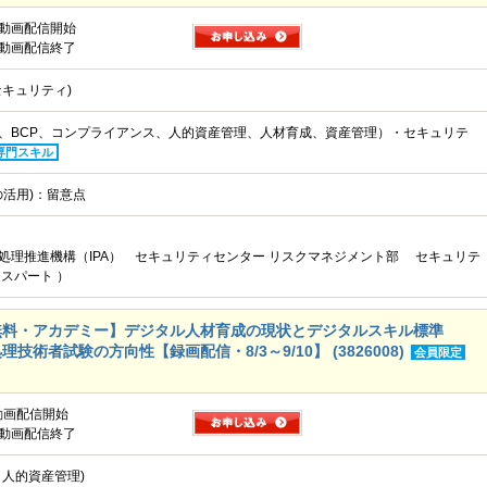
) 動画配信開始
) 動画配信終了
キュリティ)
、BCP、コンプライアンス、人的資産管理、人材育成、資産管理）・セキュリテ
専門スキル
の活用)：留意点
処理推進機構（IPA） セキュリティセンター リスクマネジメント部 セキュリテ
スパート ）
無料・アカデミー】デジタル人材育成の現状とデジタルスキル標準
技術者試験の方向性【録画配信・8/3～9/10】 (3826008)
会員限定
 動画配信開始
) 動画配信終了
・人的資産管理)