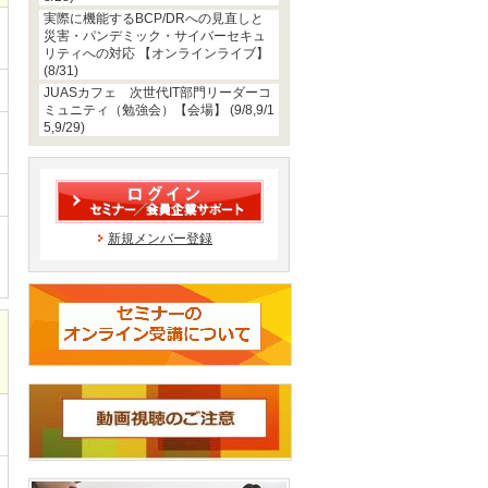
実際に機能するBCP/DRへの見直しと
災害・パンデミック・サイバーセキュ
リティへの対応 【オンラインライブ】
(8/31)
JUASカフェ 次世代IT部門リーダーコ
ミュニティ（勉強会）【会場】 (9/8,9/1
5,9/29)
新規メンバー登録