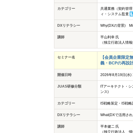
カテゴリー
共通業務（契約管理
ィ・システム監査
DXリテラシー
Why(DXの背景)
講師
平山利幸 氏
（独立行政法人情報
【会員企業限定無
セミナー名
義・BCPの再設計
開催日時
2026年8月19日(水) 
JUAS研修分類
ITアーキテクト・シ
ンス)
カテゴリー
IS戦略策定・IS戦略
DXリテラシー
What(DXで活用
講師
平本健二 氏
（独立行政法人 情