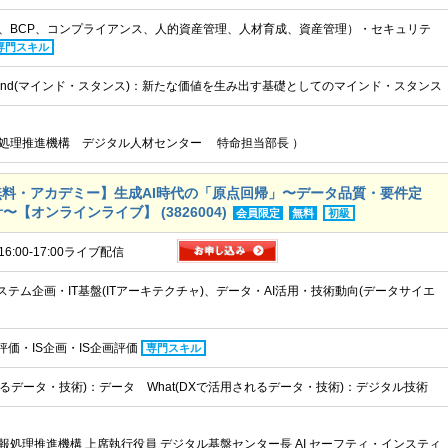
、BCP、コンプライアンス、人的資産管理、人材育成、資産管理）・セキュリテ
専門スキル
 Mind(マインド・スタンス)：新たな価値を生み出す基礎としてのマインド・スタンス
処理推進機構 デジタル人材センター 特命担当部長 ）
料・アカデミー】生成AI時代の「原点回帰」〜データ品質・要件定
〜【オンラインライブ】 (3826004)
会員限定
無料
初級
16:00-17:00ライブ配信
ステム企画・IT基盤(ITアーキテクチャ)、データ・AI活用・技術動向(データサイエ
評価・IS企画・IS企画評価
専門スキル
されるデータ・技術)：データ What(DXで活用されるデータ・技術)：デジタル技術
報処理推進機構 上席執行役員 デジタル基盤センター長 AI セーフティ・インスティ