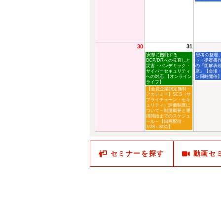
30
31
実際に機能する
思考の整理
BCP/DRへの見直しと
ト・提案書
災害・パンデミック・
の『図解表
サイバーセキュリティ
座』【会場
への対応 【オンライン
ン同時開催
ライブ】
【会員企業限定無料・
アカデミー】SCS（サ
プライチェーン・セキ
ュリティ）評価制度に
ついて～制度概要と運
用開始までのスケジュ
ール～【録画配信・
7/28～8/31】
セミナーを探す
動画セ