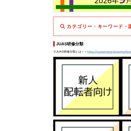
カテゴリー・キーワード・
JUAS研修分類
※JUAS研修分類とは＞＞
https://juasseminar.jp/pages/fea