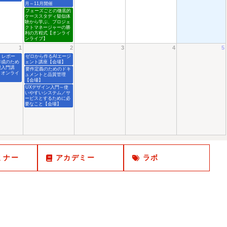
月～11月開催
フェーズごとの徹底的
ケーススタディ疑似体
験から学ぶ、プロジェ
クトマネージャーの勝
利の方程式【オンライ
ンライブ】
1
2
3
4
5
、レポー
ゼロから作るAIエージ
作成のため
ェント講座【会場】
現入門講
要件定義のためのドキ
・オンライ
ュメントと品質管理
】
【会場】
UXデザイン入門～使
いやすいシステム／サ
ービスとするために必
要なこと【会場】
ミナー
アカデミー
ラボ