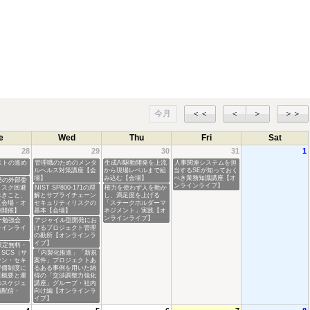
今月
＜＜
＜
＞
＞＞
e
Wed
Thu
Fri
Sat
28
29
30
31
1
ストの進め
管理職のためのメンタ
生成AI駆動開発を上流
人事関連システムを担
ルヘルス対策講座【会
から現場レベルまで組
当するSEが知っておく
場】
み込む【会場】
べき業務知識講座【オ
発の外部委
ンラインライブ】
リスク回避
NIST SP800-171の理
権力を使わず人を動か
べきこと、
解とサプライチェーン
し、満足度を上げる
【会場・オ
セキュリティリスクの
「ステークホルダーマ
時開催】
基本【会場】
ネジメント」実践【オ
ンラインライブ】
ー勉強会
アジャイル型開発にお
ラインライ
けるプロジェクト管理
の勘所【オンラインラ
イブ】
限定無料・
SCS（サ
「内製化推進」「新規
ーン・セキ
案件」プロジェクトあ
評価制度に
るある事例を用いた納
度概要と運
得の「交渉調整力強化
のスケジュ
講座」グループ・社内
画配信・
向け編【オンラインラ
】
イブ】