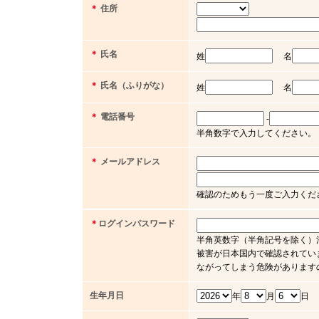
＊
住所
＊
氏名
姓
名
＊
氏名（ふりがな）
姓
名
＊
電話番号
-
半角数字で入力してください。（例 03 
＊
メールアドレス
確認のためもう一度ご入力くだ
＊
ログインパスワード
半角英数字（半角記号を除く）
被害が日本国内で確認されてい
ながってしまう危険があります
生年月日
年
月
日