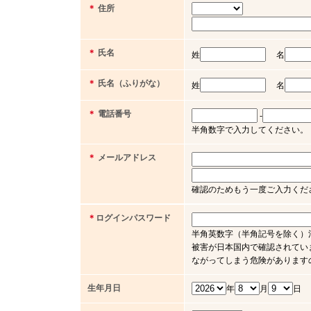
＊
住所
＊
氏名
姓
名
＊
氏名（ふりがな）
姓
名
＊
電話番号
-
半角数字で入力してください。（例 03 
＊
メールアドレス
確認のためもう一度ご入力くだ
＊
ログインパスワード
半角英数字（半角記号を除く）
被害が日本国内で確認されてい
ながってしまう危険があります
生年月日
年
月
日