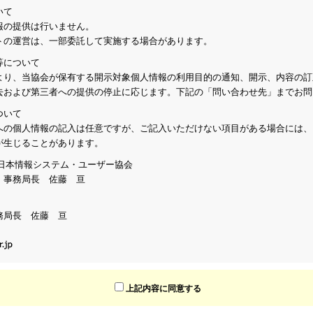
いて
報の提供は行いません。
トの運営は、一部委託して実施する場合があります。
等について
より、当協会が保有する開示対象個人情報の利用目的の通知、開示、内容の訂
去および第三者への提供の停止に応じます。下記の「問い合わせ先」までお問
ついて
への個人情報の記入は任意ですが、ご記入いただけない項目がある場合には、
が生じることがあります。
人 日本情報システム・ユーザー協会
：事務局長 佐藤 亘
務局長 佐藤 亘
上記内容に同意する