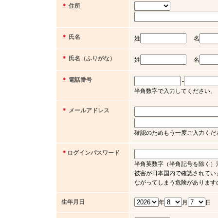
＊
住所
＊
氏名
姓
名
＊
氏名（ふりがな）
姓
名
＊
電話番号
-
半角数字で入力してください。（例 03 
＊
メールアドレス
確認のためもう一度ご入力くだ
＊
ログインパスワード
半角英数字（半角記号を除く）
被害が日本国内で確認されてい
ながってしまう危険があります
生年月日
年
月
日