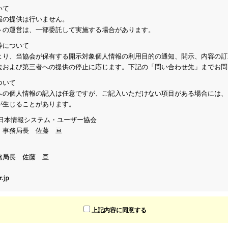
いて
報の提供は行いません。
トの運営は、一部委託して実施する場合があります。
等について
より、当協会が保有する開示対象個人情報の利用目的の通知、開示、内容の訂
去および第三者への提供の停止に応じます。下記の「問い合わせ先」までお問
ついて
への個人情報の記入は任意ですが、ご記入いただけない項目がある場合には、
が生じることがあります。
人 日本情報システム・ユーザー協会
：事務局長 佐藤 亘
務局長 佐藤 亘
上記内容に同意する