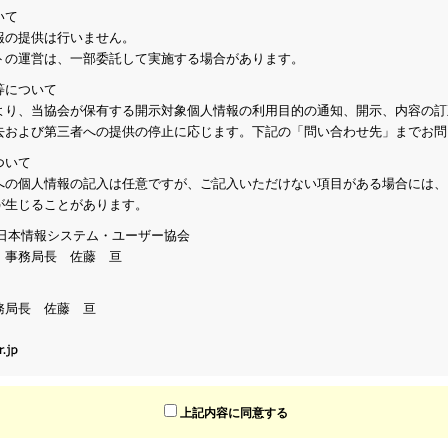
いて
報の提供は行いません。
トの運営は、一部委託して実施する場合があります。
等について
より、当協会が保有する開示対象個人情報の利用目的の通知、開示、内容の訂
去および第三者への提供の停止に応じます。下記の「問い合わせ先」までお問
ついて
への個人情報の記入は任意ですが、ご記入いただけない項目がある場合には、
が生じることがあります。
人 日本情報システム・ユーザー協会
：事務局長 佐藤 亘
務局長 佐藤 亘
上記内容に同意する