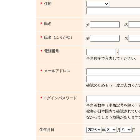
＊
住所
＊
氏名
姓
名
＊
氏名（ふりがな）
姓
名
＊
電話番号
-
半角数字で入力してください。（例 03 
＊
メールアドレス
確認のためもう一度ご入力くだ
＊
ログインパスワード
半角英数字（半角記号を除く）
被害が日本国内で確認されてい
ながってしまう危険があります
生年月日
年
月
日