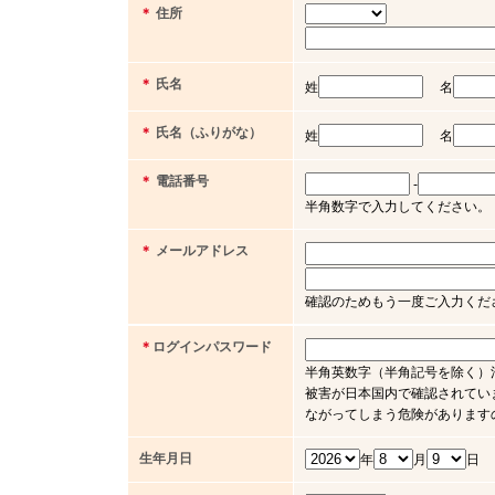
＊
住所
＊
氏名
姓
名
＊
氏名（ふりがな）
姓
名
＊
電話番号
-
半角数字で入力してください。（例 03 
＊
メールアドレス
確認のためもう一度ご入力くだ
＊
ログインパスワード
半角英数字（半角記号を除く）
被害が日本国内で確認されてい
ながってしまう危険があります
生年月日
年
月
日