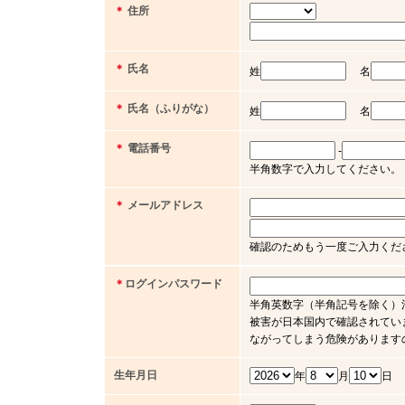
＊
住所
＊
氏名
姓
名
＊
氏名（ふりがな）
姓
名
＊
電話番号
-
半角数字で入力してください。（例 03 
＊
メールアドレス
確認のためもう一度ご入力くだ
＊
ログインパスワード
半角英数字（半角記号を除く）
被害が日本国内で確認されてい
ながってしまう危険があります
生年月日
年
月
日