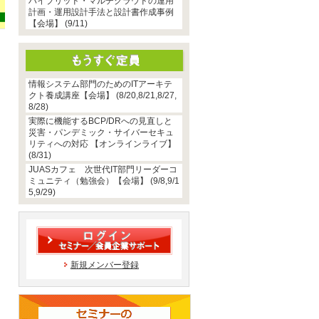
ハイブリッド・マルチクラウドの運用
計画・運用設計手法と設計書作成事例
【会場】 (9/11)
情報システム部門のためのITアーキテ
クト養成講座【会場】 (8/20,8/21,8/27,
8/28)
実際に機能するBCP/DRへの見直しと
災害・パンデミック・サイバーセキュ
リティへの対応 【オンラインライブ】
(8/31)
JUASカフェ 次世代IT部門リーダーコ
ミュニティ（勉強会）【会場】 (9/8,9/1
5,9/29)
新規メンバー登録