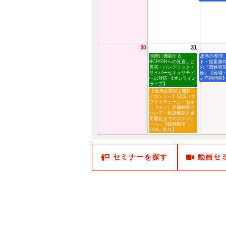
30
31
実際に機能する
思考の整理
BCP/DRへの見直しと
ト・提案書
災害・パンデミック・
の『図解表
サイバーセキュリティ
座』【会場
への対応 【オンライン
ン同時開催
ライブ】
【会員企業限定無料・
アカデミー】SCS（サ
プライチェーン・セキ
ュリティ）評価制度に
ついて～制度概要と運
用開始までのスケジュ
ール～【録画配信・
7/28～8/31】
セミナーを探す
動画セ