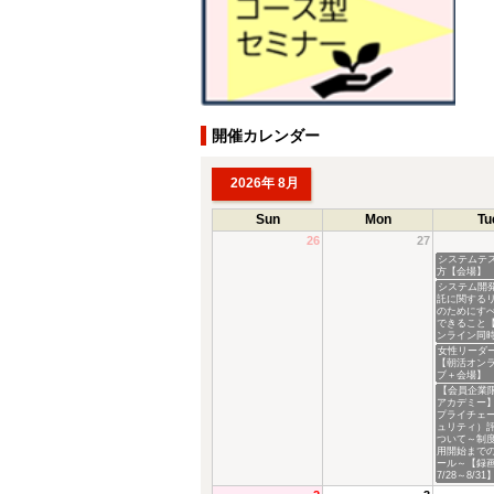
開催カレンダー
2026年 8月
Sun
Mon
Tu
26
27
システムテ
方【会場】
システム開
託に関する
のためにす
できること
ンライン同
女性リーダ
【朝活オン
ブ＋会場】
【会員企業
アカデミー】
プライチェ
ュリティ）
ついて～制
用開始まで
ール～【録
7/28～8/31