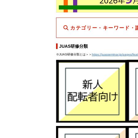
カテゴリー・キーワード・
JUAS研修分類
※JUAS研修分類とは＞＞
https://juasseminar.jp/pages/fea