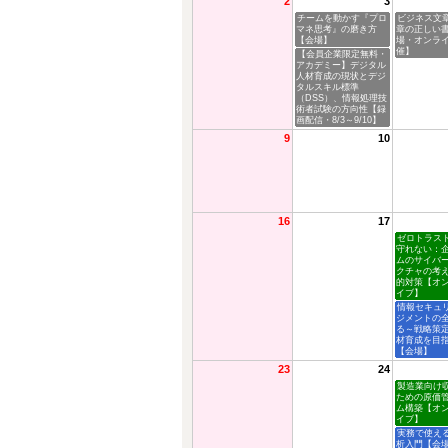
2
3
チームを動かす『プロ
ビジネス文
マネ思考』の磨き方
章の正しい
【会場】
場・オンラ
催】
【会員企業限定無料・
アカデミー】デジタル
人材育成の現状とデジ
タルスキル標準
（DSS）、情報処理技
術者試験の方向性【録
画配信・8/3～9/10】
9
10
16
17
ゼロトラス
守れない：
ムのサイバ
クチャの考
的対策【オ
イブ】
情報セキュ
ジメントの
る～戦略策
材育成を目
【会場】
23
24
製造業向け
ための原価
ム構築【オ
イブ】
実務で使え
析入門【会