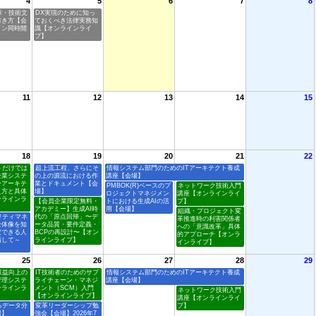
4
5
6
7
8
章・技術文
DX実現のために知っ
書き方【会
ておくべき法律実務知
イン同時開
識【オンラインライ
ブ】
11
12
13
14
15
18
19
20
21
22
トだけでは
超上流工程、さらにそ
情報システム部門のためのITアーキテクト養成
企業システ
の上の源流における作
講座【会場】
ーアーキテ
業とドキュメント【会
PMBOK(R)ベースのプ
ネットワーク技術入門
え方と具体
場】
ロジェクトマネジメン
講座【オンラインライ
ンラインラ
【会員企業限定無料・
トにおける生成AIの活
ブ】
アカデミー】生成AI時
用【会場】
組織・プロジェクト変
リティマネ
代の「原点回帰」〜デ
革推進時の利害関係者
全体像を知
ータ品質・要件定義・
への「意識改革」具体
定できる人
BCPの再設計〜【オン
的アプローチ【オンラ
指して～
ラインライブ】
インライブ】
25
26
27
28
29
収益向上の
IT技術者のためのサプ
情報システム部門のためのITアーキテクト養成
管理システ
ライチェーン・マネジ
講座【会場】
ンラインラ
メント（SCM）入門
ネットワーク技術入門
【オンラインライブ】
講座【オンラインライ
るデータ分
変革リーダーシップ勉
ブ】
場】
強会【会場】2026年7