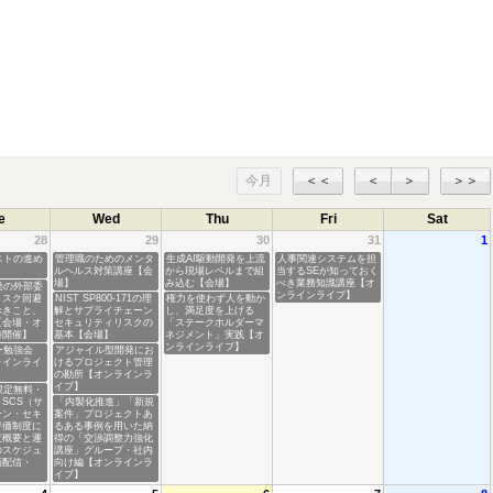
今月
＜＜
＜
＞
＞＞
e
Wed
Thu
Fri
Sat
28
29
30
31
1
ストの進め
管理職のためのメンタ
生成AI駆動開発を上流
人事関連システムを担
ルヘルス対策講座【会
から現場レベルまで組
当するSEが知っておく
場】
み込む【会場】
べき業務知識講座【オ
発の外部委
ンラインライブ】
リスク回避
NIST SP800-171の理
権力を使わず人を動か
べきこと、
解とサプライチェーン
し、満足度を上げる
【会場・オ
セキュリティリスクの
「ステークホルダーマ
時開催】
基本【会場】
ネジメント」実践【オ
ンラインライブ】
ー勉強会
アジャイル型開発にお
ラインライ
けるプロジェクト管理
の勘所【オンラインラ
イブ】
限定無料・
SCS（サ
「内製化推進」「新規
ーン・セキ
案件」プロジェクトあ
評価制度に
るある事例を用いた納
度概要と運
得の「交渉調整力強化
のスケジュ
講座」グループ・社内
画配信・
向け編【オンラインラ
】
イブ】