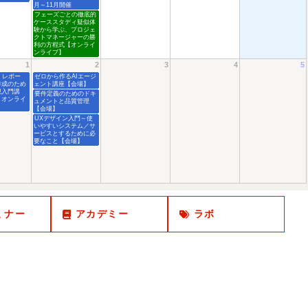
月～11月開催
フェーズごとの徹底的
ケーススタディ疑似体
験から学ぶ、プロジェ
クトマネージャーの勝
利の方程式【オンライ
ンライブ】
1
2
3
4
5
、レポー
ゼロから作るAIエージ
作成のため
ェント講座【会場】
現入門講
要件定義のためのドキ
・オンライ
ュメントと品質管理
】
【会場】
UXデザイン入門～使
いやすいシステム／サ
ービスとするために必
要なこと【会場】
ミナー
アカデミー
ラボ