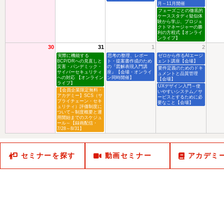
月～11月開催
フェーズごとの徹底的
ケーススタディ疑似体
験から学ぶ、プロジェ
クトマネージャーの勝
利の方程式【オンライ
ンライブ】
30
31
1
2
実際に機能する
思考の整理、レポー
ゼロから作るAIエージ
BCP/DRへの見直しと
ト・提案書作成のため
ェント講座【会場】
災害・パンデミック・
の『図解表現入門講
要件定義のためのドキ
サイバーセキュリティ
座』【会場・オンライ
ュメントと品質管理
への対応 【オンライン
ン同時開催】
【会場】
ライブ】
UXデザイン入門～使
【会員企業限定無料・
いやすいシステム／サ
アカデミー】SCS（サ
ービスとするために必
プライチェーン・セキ
要なこと【会場】
ュリティ）評価制度に
ついて～制度概要と運
用開始までのスケジュ
ール～【録画配信・
7/28～8/31】
セミナーを探す
動画セミナー
アカデミ