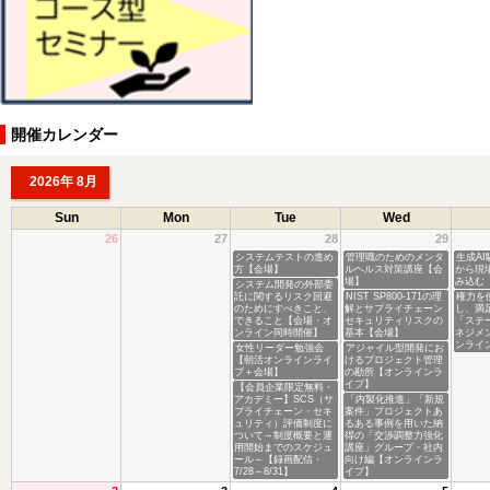
開催カレンダー
2026年 8月
Sun
Mon
Tue
Wed
26
27
28
29
システムテストの進め
管理職のためのメンタ
生成A
方【会場】
ルヘルス対策講座【会
から現
場】
み込む
システム開発の外部委
託に関するリスク回避
NIST SP800-171の理
権力を
のためにすべきこと、
解とサプライチェーン
し、満
できること【会場・オ
セキュリティリスクの
「ステ
ンライン同時開催】
基本【会場】
ネジメ
ンライ
女性リーダー勉強会
アジャイル型開発にお
【朝活オンラインライ
けるプロジェクト管理
ブ＋会場】
の勘所【オンラインラ
イブ】
【会員企業限定無料・
アカデミー】SCS（サ
「内製化推進」「新規
プライチェーン・セキ
案件」プロジェクトあ
ュリティ）評価制度に
るある事例を用いた納
ついて～制度概要と運
得の「交渉調整力強化
用開始までのスケジュ
講座」グループ・社内
ール～【録画配信・
向け編【オンラインラ
7/28～8/31】
イブ】