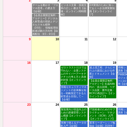
2
3
4
5
チームを動かす『プロ
ビジネス文章・技術文
DX実現のために知っ
マネ思考』の磨き方
章の正しい書き方【会
ておくべき法律実務知
【会場】
場・オンライン同時開
識【オンラインライ
催】
ブ】
【会員企業限定無料・
アカデミー】デジタル
人材育成の現状とデジ
タルスキル標準
（DSS）、情報処理技
術者試験の方向性【録
画配信・8/3～9/10】
9
10
11
12
16
17
18
19
ゼロトラストだけでは
超上流工程、さらにそ
情報シ
守れない：企業システ
の上の源流における作
講座【
ムのサイバーアーキテ
業とドキュメント【会
PMBO
クチャの考え方と具体
場】
ロジェ
的対策【オンラインラ
【会員企業限定無料・
トにお
イブ】
アカデミー】生成AI時
用【会
情報セキュリティマネ
代の「原点回帰」〜デ
ジメントの全体像を知
ータ品質・要件定義・
る～戦略策定できる人
BCPの再設計〜【オン
材育成を目指して～
ラインライブ】
【会場】
23
24
25
26
製造業向け収益向上の
IT技術者のためのサプ
情報シ
ための原価管理システ
ライチェーン・マネジ
講座【
ム構築【オンラインラ
メント（SCM）入門
イブ】
【オンラインライブ】
実務で使えるデータ分
変革リーダーシップ勉
析入門【会場】
強会【会場】2026年7