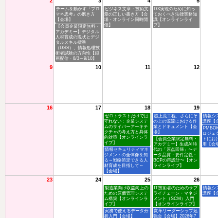
2
3
4
5
チームを動かす『プロ
ビジネス文章・技術文
DX実現のために知っ
マネ思考』の磨き方
章の正しい書き方【会
ておくべき法律実務知
【会場】
場・オンライン同時開
識【オンラインライ
催】
ブ】
【会員企業限定無料・
アカデミー】デジタル
人材育成の現状とデジ
タルスキル標準
（DSS）、情報処理技
術者試験の方向性【録
画配信・8/3～9/10】
9
10
11
12
16
17
18
19
ゼロトラストだけでは
超上流工程、さらにそ
情報シ
守れない：企業システ
の上の源流における作
講座【
ムのサイバーアーキテ
業とドキュメント【会
PMBO
クチャの考え方と具体
場】
ロジェ
的対策【オンラインラ
【会員企業限定無料・
トにお
イブ】
アカデミー】生成AI時
用【会
情報セキュリティマネ
代の「原点回帰」〜デ
ジメントの全体像を知
ータ品質・要件定義・
る～戦略策定できる人
BCPの再設計〜【オン
材育成を目指して～
ラインライブ】
【会場】
23
24
25
26
製造業向け収益向上の
IT技術者のためのサプ
情報シ
ための原価管理システ
ライチェーン・マネジ
講座【
ム構築【オンラインラ
メント（SCM）入門
イブ】
【オンラインライブ】
実務で使えるデータ分
変革リーダーシップ勉
析入門【会場】
強会【会場】2026年7