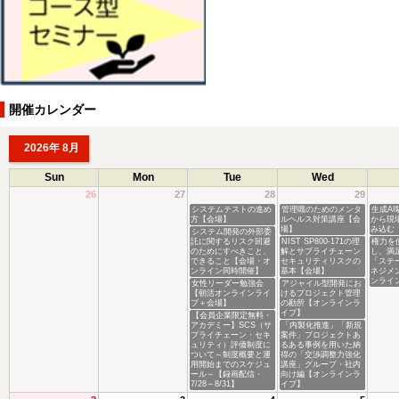
開催カレンダー
2026年 8月
Sun
Mon
Tue
Wed
26
27
28
29
システムテストの進め
管理職のためのメンタ
生成A
方【会場】
ルヘルス対策講座【会
から現
場】
み込む
システム開発の外部委
託に関するリスク回避
NIST SP800-171の理
権力を
のためにすべきこと、
解とサプライチェーン
し、満
できること【会場・オ
セキュリティリスクの
「ステ
ンライン同時開催】
基本【会場】
ネジメ
ンライ
女性リーダー勉強会
アジャイル型開発にお
【朝活オンラインライ
けるプロジェクト管理
ブ＋会場】
の勘所【オンラインラ
イブ】
【会員企業限定無料・
アカデミー】SCS（サ
「内製化推進」「新規
プライチェーン・セキ
案件」プロジェクトあ
ュリティ）評価制度に
るある事例を用いた納
ついて～制度概要と運
得の「交渉調整力強化
用開始までのスケジュ
講座」グループ・社内
ール～【録画配信・
向け編【オンラインラ
7/28～8/31】
イブ】