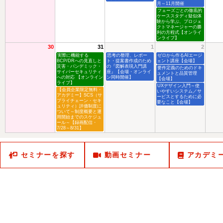
月～11月開催
フェーズごとの徹底的
ケーススタディ疑似体
験から学ぶ、プロジェ
クトマネージャーの勝
利の方程式【オンライ
ンライブ】
30
31
1
2
実際に機能する
思考の整理、レポー
ゼロから作るAIエージ
BCP/DRへの見直しと
ト・提案書作成のため
ェント講座【会場】
災害・パンデミック・
の『図解表現入門講
要件定義のためのドキ
サイバーセキュリティ
座』【会場・オンライ
ュメントと品質管理
への対応 【オンライン
ン同時開催】
【会場】
ライブ】
UXデザイン入門～使
【会員企業限定無料・
いやすいシステム／サ
アカデミー】SCS（サ
ービスとするために必
プライチェーン・セキ
要なこと【会場】
ュリティ）評価制度に
ついて～制度概要と運
用開始までのスケジュ
ール～【録画配信・
7/28～8/31】
セミナーを探す
動画セミナー
アカデミ