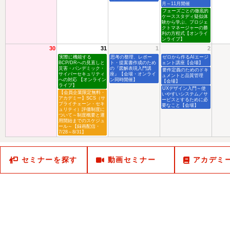
月～11月開催
フェーズごとの徹底的
ケーススタディ疑似体
験から学ぶ、プロジェ
クトマネージャーの勝
利の方程式【オンライ
ンライブ】
30
31
1
2
実際に機能する
思考の整理、レポー
ゼロから作るAIエージ
BCP/DRへの見直しと
ト・提案書作成のため
ェント講座【会場】
災害・パンデミック・
の『図解表現入門講
要件定義のためのドキ
サイバーセキュリティ
座』【会場・オンライ
ュメントと品質管理
への対応 【オンライン
ン同時開催】
【会場】
ライブ】
UXデザイン入門～使
【会員企業限定無料・
いやすいシステム／サ
アカデミー】SCS（サ
ービスとするために必
プライチェーン・セキ
要なこと【会場】
ュリティ）評価制度に
ついて～制度概要と運
用開始までのスケジュ
ール～【録画配信・
7/28～8/31】
セミナーを探す
動画セミナー
アカデミ