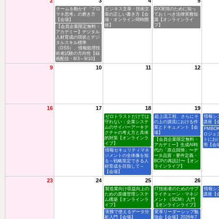
2
3
4
5
チームを動かす『プロ
ビジネス文章・技術文
DX実現のために知っ
マネ思考』の磨き方
章の正しい書き方【会
ておくべき法律実務知
【会場】
場・オンライン同時開
識【オンラインライ
催】
ブ】
【会員企業限定無料・
アカデミー】デジタル
人材育成の現状とデジ
タルスキル標準
（DSS）、情報処理技
術者試験の方向性【録
画配信・8/3～9/10】
9
10
11
12
16
17
18
19
ゼロトラストだけでは
超上流工程、さらにそ
情報シ
守れない：企業システ
の上の源流における作
講座【
ムのサイバーアーキテ
業とドキュメント【会
PMBO
クチャの考え方と具体
場】
ロジェ
的対策【オンラインラ
【会員企業限定無料・
トにお
イブ】
アカデミー】生成AI時
用【会
情報セキュリティマネ
代の「原点回帰」〜デ
ジメントの全体像を知
ータ品質・要件定義・
る～戦略策定できる人
BCPの再設計〜【オン
材育成を目指して～
ラインライブ】
【会場】
23
24
25
26
製造業向け収益向上の
IT技術者のためのサプ
情報シ
ための原価管理システ
ライチェーン・マネジ
講座【
ム構築【オンラインラ
メント（SCM）入門
イブ】
【オンラインライブ】
実務で使えるデータ分
変革リーダーシップ勉
析入門【会場】
強会【会場】2026年7