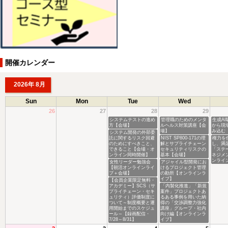
開催カレンダー
2026年 8月
Sun
Mon
Tue
Wed
26
27
28
29
システムテストの進め
管理職のためのメンタ
生成A
方【会場】
ルヘルス対策講座【会
から現
場】
み込む
システム開発の外部委
託に関するリスク回避
NIST SP800-171の理
権力を
のためにすべきこと、
解とサプライチェーン
し、満
できること【会場・オ
セキュリティリスクの
「ステ
ンライン同時開催】
基本【会場】
ネジメ
ンライ
女性リーダー勉強会
アジャイル型開発にお
【朝活オンラインライ
けるプロジェクト管理
ブ＋会場】
の勘所【オンラインラ
イブ】
【会員企業限定無料・
アカデミー】SCS（サ
「内製化推進」「新規
プライチェーン・セキ
案件」プロジェクトあ
ュリティ）評価制度に
るある事例を用いた納
ついて～制度概要と運
得の「交渉調整力強化
用開始までのスケジュ
講座」グループ・社内
ール～【録画配信・
向け編【オンラインラ
7/28～8/31】
イブ】