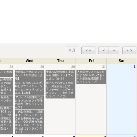
今月
＜＜
＜
＞
＞＞
e
Wed
Thu
Fri
Sat
28
29
30
31
1
ストの進め
管理職のためのメンタ
生成AI駆動開発を上流
人事関連システムを担
ルヘルス対策講座【会
から現場レベルまで組
当するSEが知っておく
場】
み込む【会場】
べき業務知識講座【オ
発の外部委
ンラインライブ】
リスク回避
NIST SP800-171の理
権力を使わず人を動か
べきこと、
解とサプライチェーン
し、満足度を上げる
【会場・オ
セキュリティリスクの
「ステークホルダーマ
時開催】
基本【会場】
ネジメント」実践【オ
ンラインライブ】
ー勉強会
アジャイル型開発にお
ラインライ
けるプロジェクト管理
の勘所【オンラインラ
イブ】
限定無料・
SCS（サ
「内製化推進」「新規
ーン・セキ
案件」プロジェクトあ
評価制度に
るある事例を用いた納
度概要と運
得の「交渉調整力強化
のスケジュ
講座」グループ・社内
画配信・
向け編【オンラインラ
】
イブ】