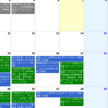
4
5
6
7
8
章・技術文
DX実現のために知っ
書き方【会
ておくべき法律実務知
イン同時開
識【オンラインライ
ブ】
11
12
13
14
15
18
19
20
21
22
トだけでは
超上流工程、さらにそ
情報システム部門のためのITアーキテクト養成
企業システ
の上の源流における作
講座【会場】
ーアーキテ
業とドキュメント【会
PMBOK(R)ベースのプ
ネットワーク技術入門
え方と具体
場】
ロジェクトマネジメン
講座【オンラインライ
ンラインラ
【会員企業限定無料・
トにおける生成AIの活
ブ】
アカデミー】生成AI時
用【会場】
組織・プロジェクト変
リティマネ
代の「原点回帰」〜デ
革推進時の利害関係者
全体像を知
ータ品質・要件定義・
への「意識改革」具体
定できる人
BCPの再設計〜【オン
的アプローチ【オンラ
指して～
ラインライブ】
インライブ】
25
26
27
28
29
収益向上の
IT技術者のためのサプ
情報システム部門のためのITアーキテクト養成
管理システ
ライチェーン・マネジ
講座【会場】
ンラインラ
メント（SCM）入門
ネットワーク技術入門
【オンラインライブ】
講座【オンラインライ
るデータ分
変革リーダーシップ勉
ブ】
場】
強会【会場】2026年7