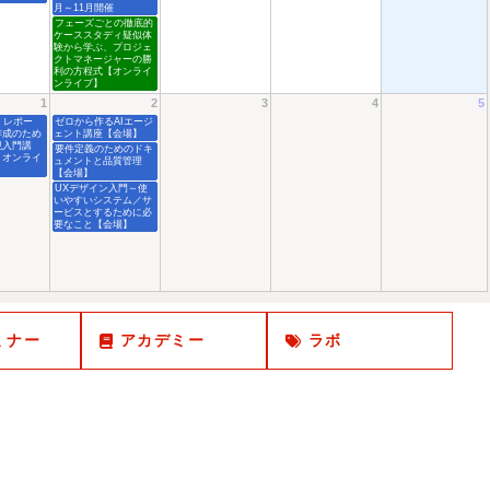
月～11月開催
フェーズごとの徹底的
ケーススタディ疑似体
験から学ぶ、プロジェ
クトマネージャーの勝
利の方程式【オンライ
ンライブ】
1
2
3
4
5
、レポー
ゼロから作るAIエージ
作成のため
ェント講座【会場】
現入門講
要件定義のためのドキ
・オンライ
ュメントと品質管理
】
【会場】
UXデザイン入門～使
いやすいシステム／サ
ービスとするために必
要なこと【会場】
ミナー
アカデミー
ラボ