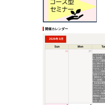
開催カレンダー
2026年 8月
Sun
Mon
Tu
26
27
システムテ
方【会場】
システム開
託に関する
のためにす
できること
ンライン同
女性リーダ
【朝活オン
ブ＋会場】
【会員企業
アカデミー】
プライチェ
ュリティ）
ついて～制
用開始まで
ール～【録
7/28～8/31