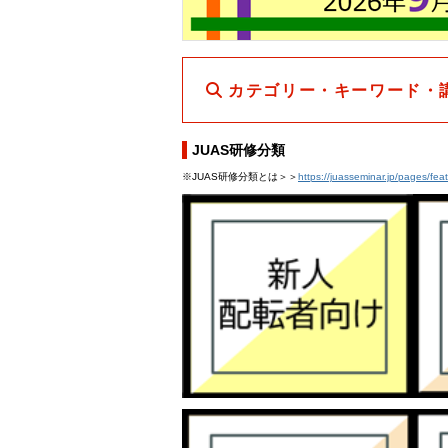
カテゴリー・キーワード・
JUAS研修分類
※JUAS研修分類とは＞＞
https://juasseminar.jp/pages/fea