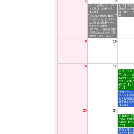
2
3
チームを動かす『プロ
ビジネス文
マネ思考』の磨き方
章の正しい
【会場】
場・オンラ
催】
【会員企業限定無料・
アカデミー】デジタル
人材育成の現状とデジ
タルスキル標準
（DSS）、情報処理技
術者試験の方向性【録
画配信・8/3～9/10】
9
10
16
17
ゼロトラス
守れない：
ムのサイバ
クチャの考
的対策【オ
イブ】
情報セキュ
ジメントの
る～戦略策
材育成を目
【会場】
23
24
製造業向け
ための原価
ム構築【オ
イブ】
実務で使え
析入門【会