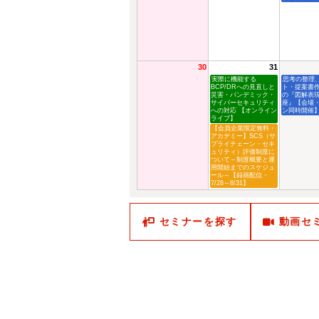
30
31
実際に機能する
思考の整理
BCP/DRへの見直しと
ト・提案書
災害・パンデミック・
の『図解表
サイバーセキュリティ
座』【会場
への対応 【オンライン
ン同時開催
ライブ】
【会員企業限定無料・
アカデミー】SCS（サ
プライチェーン・セキ
ュリティ）評価制度に
ついて～制度概要と運
用開始までのスケジュ
ール～【録画配信・
7/28～8/31】
セミナーを探す
動画セ