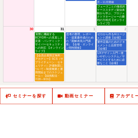
月～11月開催
フェーズごとの徹底的
ケーススタディ疑似体
験から学ぶ、プロジェ
クトマネージャーの勝
利の方程式【オンライ
ンライブ】
30
31
1
2
実際に機能する
思考の整理、レポー
ゼロから作るAIエージ
BCP/DRへの見直しと
ト・提案書作成のため
ェント講座【会場】
災害・パンデミック・
の『図解表現入門講
要件定義のためのドキ
サイバーセキュリティ
座』【会場・オンライ
ュメントと品質管理
への対応 【オンライン
ン同時開催】
【会場】
ライブ】
UXデザイン入門～使
【会員企業限定無料・
いやすいシステム／サ
アカデミー】SCS（サ
ービスとするために必
プライチェーン・セキ
要なこと【会場】
ュリティ）評価制度に
ついて～制度概要と運
用開始までのスケジュ
ール～【録画配信・
7/28～8/31】
セミナーを探す
動画セミナー
アカデミ