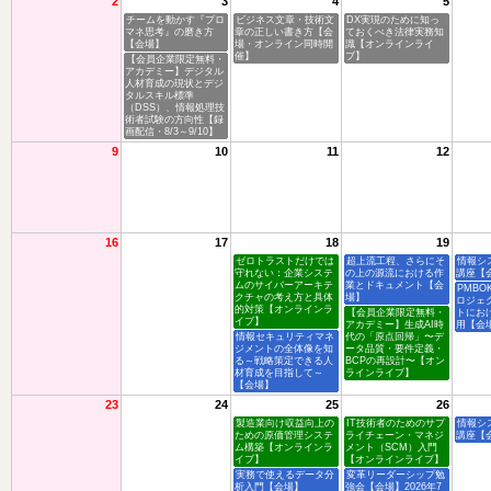
2
3
4
5
チームを動かす『プロ
ビジネス文章・技術文
DX実現のために知っ
マネ思考』の磨き方
章の正しい書き方【会
ておくべき法律実務知
【会場】
場・オンライン同時開
識【オンラインライ
催】
ブ】
【会員企業限定無料・
アカデミー】デジタル
人材育成の現状とデジ
タルスキル標準
（DSS）、情報処理技
術者試験の方向性【録
画配信・8/3～9/10】
9
10
11
12
16
17
18
19
ゼロトラストだけでは
超上流工程、さらにそ
情報シ
守れない：企業システ
の上の源流における作
講座【
ムのサイバーアーキテ
業とドキュメント【会
PMBO
クチャの考え方と具体
場】
ロジェ
的対策【オンラインラ
【会員企業限定無料・
トにお
イブ】
アカデミー】生成AI時
用【会
情報セキュリティマネ
代の「原点回帰」〜デ
ジメントの全体像を知
ータ品質・要件定義・
る～戦略策定できる人
BCPの再設計〜【オン
材育成を目指して～
ラインライブ】
【会場】
23
24
25
26
製造業向け収益向上の
IT技術者のためのサプ
情報シ
ための原価管理システ
ライチェーン・マネジ
講座【
ム構築【オンラインラ
メント（SCM）入門
イブ】
【オンラインライブ】
実務で使えるデータ分
変革リーダーシップ勉
析入門【会場】
強会【会場】2026年7