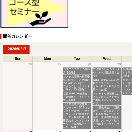
開催カレンダー
2026年 8月
Sun
Mon
Tue
Wed
26
27
28
29
システムテストの進め
管理職のためのメンタ
生成A
方【会場】
ルヘルス対策講座【会
から現
場】
み込む
システム開発の外部委
託に関するリスク回避
NIST SP800-171の理
権力を
のためにすべきこと、
解とサプライチェーン
し、満
できること【会場・オ
セキュリティリスクの
「ステ
ンライン同時開催】
基本【会場】
ネジメ
ンライ
女性リーダー勉強会
アジャイル型開発にお
【朝活オンラインライ
けるプロジェクト管理
ブ＋会場】
の勘所【オンラインラ
イブ】
【会員企業限定無料・
アカデミー】SCS（サ
「内製化推進」「新規
プライチェーン・セキ
案件」プロジェクトあ
ュリティ）評価制度に
るある事例を用いた納
ついて～制度概要と運
得の「交渉調整力強化
用開始までのスケジュ
講座」グループ・社内
ール～【録画配信・
向け編【オンラインラ
7/28～8/31】
イブ】