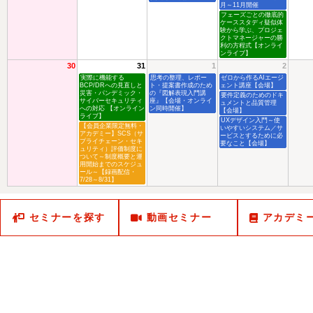
月～11月開催
フェーズごとの徹底的
ケーススタディ疑似体
験から学ぶ、プロジェ
クトマネージャーの勝
利の方程式【オンライ
ンライブ】
30
31
1
2
実際に機能する
思考の整理、レポー
ゼロから作るAIエージ
BCP/DRへの見直しと
ト・提案書作成のため
ェント講座【会場】
災害・パンデミック・
の『図解表現入門講
要件定義のためのドキ
サイバーセキュリティ
座』【会場・オンライ
ュメントと品質管理
への対応 【オンライン
ン同時開催】
【会場】
ライブ】
UXデザイン入門～使
【会員企業限定無料・
いやすいシステム／サ
アカデミー】SCS（サ
ービスとするために必
プライチェーン・セキ
要なこと【会場】
ュリティ）評価制度に
ついて～制度概要と運
用開始までのスケジュ
ール～【録画配信・
7/28～8/31】
セミナーを探す
動画セミナー
アカデミ