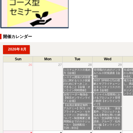
開催カレンダー
2026年 8月
Sun
Mon
Tue
Wed
26
27
28
29
システムテストの進め
管理職のためのメンタ
生成A
方【会場】
ルヘルス対策講座【会
から現
場】
み込む
システム開発の外部委
託に関するリスク回避
NIST SP800-171の理
権力を
のためにすべきこと、
解とサプライチェーン
し、満
できること【会場・オ
セキュリティリスクの
「ステ
ンライン同時開催】
基本【会場】
ネジメ
ンライ
女性リーダー勉強会
アジャイル型開発にお
【朝活オンラインライ
けるプロジェクト管理
ブ＋会場】
の勘所【オンラインラ
イブ】
【会員企業限定無料・
アカデミー】SCS（サ
「内製化推進」「新規
プライチェーン・セキ
案件」プロジェクトあ
ュリティ）評価制度に
るある事例を用いた納
ついて～制度概要と運
得の「交渉調整力強化
用開始までのスケジュ
講座」グループ・社内
ール～【録画配信・
向け編【オンラインラ
7/28～8/31】
イブ】