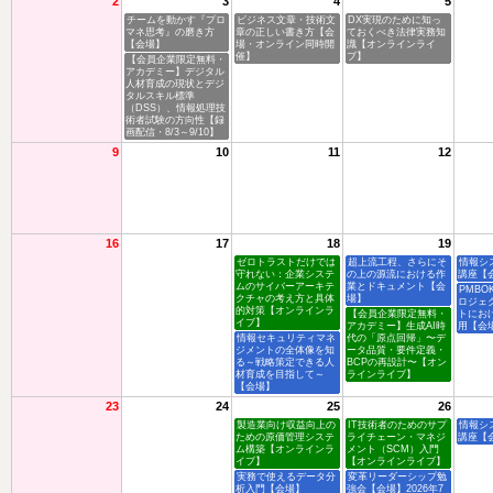
2
3
4
5
チームを動かす『プロ
ビジネス文章・技術文
DX実現のために知っ
マネ思考』の磨き方
章の正しい書き方【会
ておくべき法律実務知
【会場】
場・オンライン同時開
識【オンラインライ
催】
ブ】
【会員企業限定無料・
アカデミー】デジタル
人材育成の現状とデジ
タルスキル標準
（DSS）、情報処理技
術者試験の方向性【録
画配信・8/3～9/10】
9
10
11
12
16
17
18
19
ゼロトラストだけでは
超上流工程、さらにそ
情報シ
守れない：企業システ
の上の源流における作
講座【
ムのサイバーアーキテ
業とドキュメント【会
PMBO
クチャの考え方と具体
場】
ロジェ
的対策【オンラインラ
【会員企業限定無料・
トにお
イブ】
アカデミー】生成AI時
用【会
情報セキュリティマネ
代の「原点回帰」〜デ
ジメントの全体像を知
ータ品質・要件定義・
る～戦略策定できる人
BCPの再設計〜【オン
材育成を目指して～
ラインライブ】
【会場】
23
24
25
26
製造業向け収益向上の
IT技術者のためのサプ
情報シ
ための原価管理システ
ライチェーン・マネジ
講座【
ム構築【オンラインラ
メント（SCM）入門
イブ】
【オンラインライブ】
実務で使えるデータ分
変革リーダーシップ勉
析入門【会場】
強会【会場】2026年7