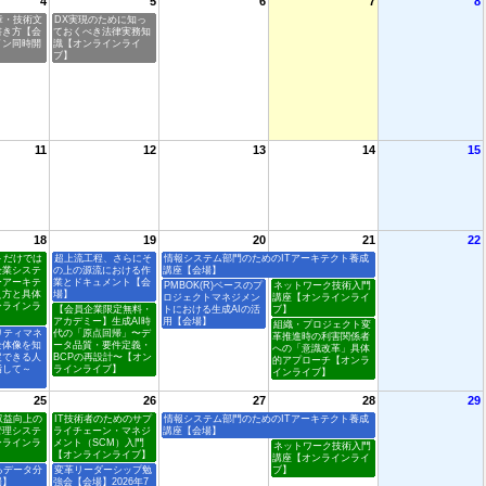
4
5
6
7
8
章・技術文
DX実現のために知っ
書き方【会
ておくべき法律実務知
イン同時開
識【オンラインライ
ブ】
11
12
13
14
15
18
19
20
21
22
トだけでは
超上流工程、さらにそ
情報システム部門のためのITアーキテクト養成
企業システ
の上の源流における作
講座【会場】
ーアーキテ
業とドキュメント【会
PMBOK(R)ベースのプ
ネットワーク技術入門
え方と具体
場】
ロジェクトマネジメン
講座【オンラインライ
ンラインラ
【会員企業限定無料・
トにおける生成AIの活
ブ】
アカデミー】生成AI時
用【会場】
組織・プロジェクト変
リティマネ
代の「原点回帰」〜デ
革推進時の利害関係者
全体像を知
ータ品質・要件定義・
への「意識改革」具体
定できる人
BCPの再設計〜【オン
的アプローチ【オンラ
指して～
ラインライブ】
インライブ】
25
26
27
28
29
収益向上の
IT技術者のためのサプ
情報システム部門のためのITアーキテクト養成
管理システ
ライチェーン・マネジ
講座【会場】
ンラインラ
メント（SCM）入門
ネットワーク技術入門
【オンラインライブ】
講座【オンラインライ
るデータ分
変革リーダーシップ勉
ブ】
場】
強会【会場】2026年7