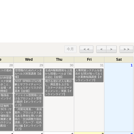
今月
＜＜
＜
＞
＞＞
e
Wed
Thu
Fri
Sat
28
29
30
31
1
ストの進め
管理職のためのメンタ
生成AI駆動開発を上流
人事関連システムを担
ルヘルス対策講座【会
から現場レベルまで組
当するSEが知っておく
場】
み込む【会場】
べき業務知識講座【オ
発の外部委
ンラインライブ】
リスク回避
NIST SP800-171の理
権力を使わず人を動か
べきこと、
解とサプライチェーン
し、満足度を上げる
【会場・オ
セキュリティリスクの
「ステークホルダーマ
時開催】
基本【会場】
ネジメント」実践【オ
ンラインライブ】
ー勉強会
アジャイル型開発にお
ラインライ
けるプロジェクト管理
の勘所【オンラインラ
イブ】
限定無料・
SCS（サ
「内製化推進」「新規
ーン・セキ
案件」プロジェクトあ
評価制度に
るある事例を用いた納
度概要と運
得の「交渉調整力強化
のスケジュ
講座」グループ・社内
画配信・
向け編【オンラインラ
】
イブ】