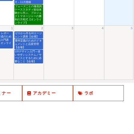
月～11月開催
フェーズごとの徹底的
ケーススタディ疑似体
験から学ぶ、プロジェ
クトマネージャーの勝
利の方程式【オンライ
ンライブ】
1
2
3
4
5
、レポー
ゼロから作るAIエージ
作成のため
ェント講座【会場】
現入門講
要件定義のためのドキ
・オンライ
ュメントと品質管理
】
【会場】
UXデザイン入門～使
いやすいシステム／サ
ービスとするために必
要なこと【会場】
ミナー
アカデミー
ラボ