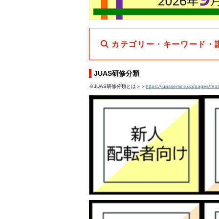
カテゴリー・キーワード・
JUAS研修分類
※JUAS研修分類とは＞＞
https://juasseminar.jp/pages/fea