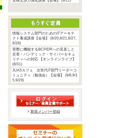
見積交渉力強化講座【会場】 (9/11)
情報システム部門のためのITアーキテ
クト養成講座【会場】 (8/20,8/21,8/27,
8/28)
実際に機能するBCP/DRへの見直しと
災害・パンデミック・サイバーセキュ
リティへの対応 【オンラインライブ】
(8/31)
JUASカフェ 次世代IT部門リーダーコ
ミュニティ（勉強会）【会場】 (9/8,9/1
5,9/29)
新規メンバー登録