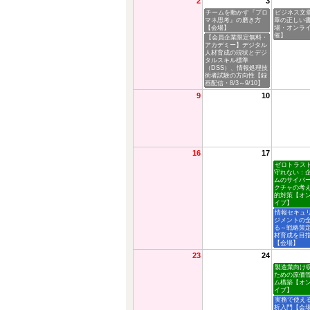
2
3
チームを動かす『プロ
ビジネス文
マネ思考』の磨き方
章の正しい
【会場】
場・オンラ
催】
【会員企業限定無料・
アカデミー】デジタル
人材育成の現状とデジ
タルスキル標準
（DSS）、情報処理技
術者試験の方向性【録
画配信・8/3～9/10】
9
10
16
17
ゼロトラス
守れない：
ムのサイバ
クチャの考
的対策【オ
イブ】
情報セキュ
ジメントの
る～戦略策
材育成を目
【会場】
23
24
製造業向け
ための原価
ム構築【オ
イブ】
実務で使え
析入門【会