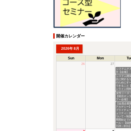
開催カレンダー
2026年 8月
Sun
Mon
Tu
26
27
システムテ
方【会場】
システム開
託に関する
のためにす
できること
ンライン同
女性リーダ
【朝活オン
ブ＋会場】
【会員企業
アカデミー】
プライチェ
ュリティ）
ついて～制
用開始まで
ール～【録
7/28～8/31