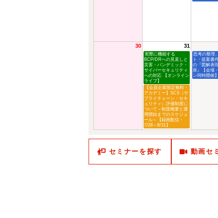
30
31
実際に機能する
思考の整理
BCP/DRへの見直しと
ト・提案書
災害・パンデミック・
の『図解表
サイバーセキュリティ
座』【会場
への対応 【オンライン
ン同時開催
ライブ】
【会員企業限定無料・
アカデミー】SCS（サ
プライチェーン・セキ
ュリティ）評価制度に
ついて～制度概要と運
用開始までのスケジュ
ール～【録画配信・
7/28～8/31】
セミナーを探す
動画セ