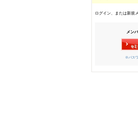
ログイン、または新規
メン
※パス