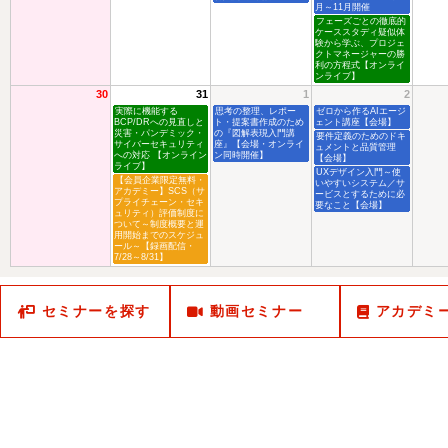
月～11月開催
フェーズごとの徹底的
ケーススタディ疑似体
験から学ぶ、プロジェ
クトマネージャーの勝
利の方程式【オンライ
ンライブ】
30
31
1
2
実際に機能する
思考の整理、レポー
ゼロから作るAIエージ
BCP/DRへの見直しと
ト・提案書作成のため
ェント講座【会場】
災害・パンデミック・
の『図解表現入門講
要件定義のためのドキ
サイバーセキュリティ
座』【会場・オンライ
ュメントと品質管理
への対応 【オンライン
ン同時開催】
【会場】
ライブ】
UXデザイン入門～使
【会員企業限定無料・
いやすいシステム／サ
アカデミー】SCS（サ
ービスとするために必
プライチェーン・セキ
要なこと【会場】
ュリティ）評価制度に
ついて～制度概要と運
用開始までのスケジュ
ール～【録画配信・
7/28～8/31】
セミナーを探す
動画セミナー
アカデミ