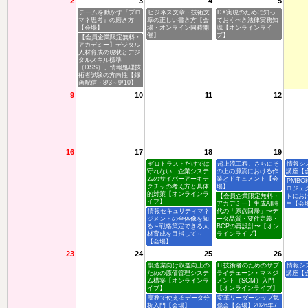
2
3
4
5
チームを動かす『プロ
ビジネス文章・技術文
DX実現のために知っ
マネ思考』の磨き方
章の正しい書き方【会
ておくべき法律実務知
【会場】
場・オンライン同時開
識【オンラインライ
催】
ブ】
【会員企業限定無料・
アカデミー】デジタル
人材育成の現状とデジ
タルスキル標準
（DSS）、情報処理技
術者試験の方向性【録
画配信・8/3～9/10】
9
10
11
12
16
17
18
19
ゼロトラストだけでは
超上流工程、さらにそ
情報シ
守れない：企業システ
の上の源流における作
講座【
ムのサイバーアーキテ
業とドキュメント【会
PMBO
クチャの考え方と具体
場】
ロジェ
的対策【オンラインラ
【会員企業限定無料・
トにお
イブ】
アカデミー】生成AI時
用【会
情報セキュリティマネ
代の「原点回帰」〜デ
ジメントの全体像を知
ータ品質・要件定義・
る～戦略策定できる人
BCPの再設計〜【オン
材育成を目指して～
ラインライブ】
【会場】
23
24
25
26
製造業向け収益向上の
IT技術者のためのサプ
情報シ
ための原価管理システ
ライチェーン・マネジ
講座【
ム構築【オンラインラ
メント（SCM）入門
イブ】
【オンラインライブ】
実務で使えるデータ分
変革リーダーシップ勉
析入門【会場】
強会【会場】2026年7