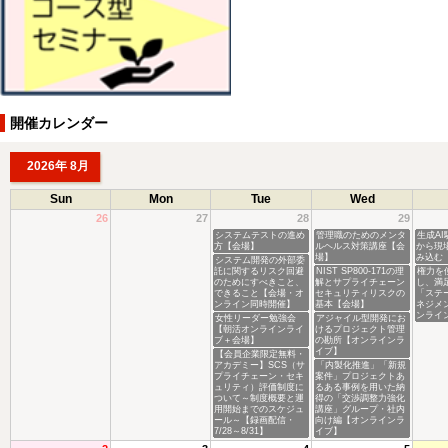
開催カレンダー
2026年 8月
Sun
Mon
Tue
Wed
26
27
28
29
システムテストの進め
管理職のためのメンタ
生成A
方【会場】
ルヘルス対策講座【会
から現
場】
み込む
システム開発の外部委
託に関するリスク回避
NIST SP800-171の理
権力を
のためにすべきこと、
解とサプライチェーン
し、満
できること【会場・オ
セキュリティリスクの
「ステ
ンライン同時開催】
基本【会場】
ネジメ
ンライ
女性リーダー勉強会
アジャイル型開発にお
【朝活オンラインライ
けるプロジェクト管理
ブ＋会場】
の勘所【オンラインラ
イブ】
【会員企業限定無料・
アカデミー】SCS（サ
「内製化推進」「新規
プライチェーン・セキ
案件」プロジェクトあ
ュリティ）評価制度に
るある事例を用いた納
ついて～制度概要と運
得の「交渉調整力強化
用開始までのスケジュ
講座」グループ・社内
ール～【録画配信・
向け編【オンラインラ
7/28～8/31】
イブ】