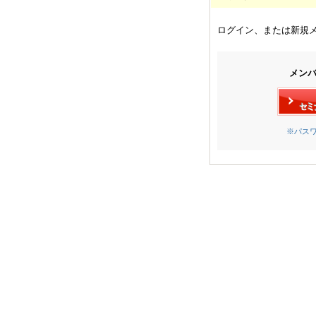
ログイン、または新規
メン
※パス