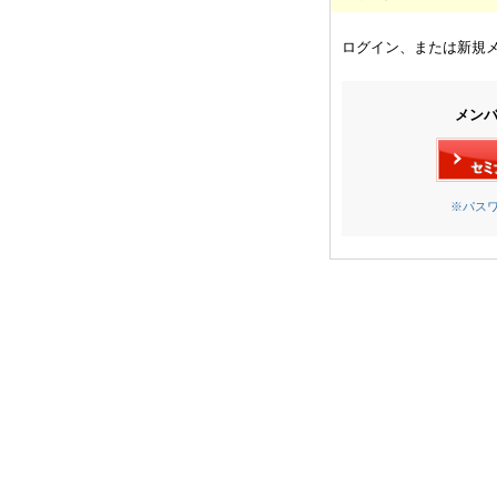
ログイン、または新規
メン
※パス