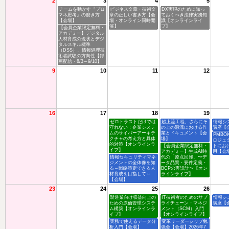
2
3
4
5
チームを動かす『プロ
ビジネス文章・技術文
DX実現のために知っ
マネ思考』の磨き方
章の正しい書き方【会
ておくべき法律実務知
【会場】
場・オンライン同時開
識【オンラインライ
催】
ブ】
【会員企業限定無料・
アカデミー】デジタル
人材育成の現状とデジ
タルスキル標準
（DSS）、情報処理技
術者試験の方向性【録
画配信・8/3～9/10】
9
10
11
12
16
17
18
19
ゼロトラストだけでは
超上流工程、さらにそ
情報シ
守れない：企業システ
の上の源流における作
講座【
ムのサイバーアーキテ
業とドキュメント【会
PMBO
クチャの考え方と具体
場】
ロジェ
的対策【オンラインラ
【会員企業限定無料・
トにお
イブ】
アカデミー】生成AI時
用【会
情報セキュリティマネ
代の「原点回帰」〜デ
ジメントの全体像を知
ータ品質・要件定義・
る～戦略策定できる人
BCPの再設計〜【オン
材育成を目指して～
ラインライブ】
【会場】
23
24
25
26
製造業向け収益向上の
IT技術者のためのサプ
情報シ
ための原価管理システ
ライチェーン・マネジ
講座【
ム構築【オンラインラ
メント（SCM）入門
イブ】
【オンラインライブ】
実務で使えるデータ分
変革リーダーシップ勉
析入門【会場】
強会【会場】2026年7