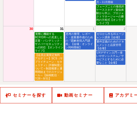
月～11月開催
フェーズごとの徹底的
ケーススタディ疑似体
験から学ぶ、プロジェ
クトマネージャーの勝
利の方程式【オンライ
ンライブ】
30
31
1
2
実際に機能する
思考の整理、レポー
ゼロから作るAIエージ
BCP/DRへの見直しと
ト・提案書作成のため
ェント講座【会場】
災害・パンデミック・
の『図解表現入門講
要件定義のためのドキ
サイバーセキュリティ
座』【会場・オンライ
ュメントと品質管理
への対応 【オンライン
ン同時開催】
【会場】
ライブ】
UXデザイン入門～使
【会員企業限定無料・
いやすいシステム／サ
アカデミー】SCS（サ
ービスとするために必
プライチェーン・セキ
要なこと【会場】
ュリティ）評価制度に
ついて～制度概要と運
用開始までのスケジュ
ール～【録画配信・
7/28～8/31】
セミナーを探す
動画セミナー
アカデミ