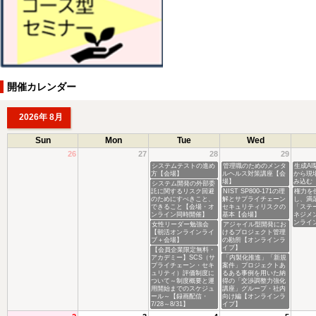
開催カレンダー
2026年 8月
Sun
Mon
Tue
Wed
26
27
28
29
システムテストの進め
管理職のためのメンタ
生成A
方【会場】
ルヘルス対策講座【会
から現
場】
み込む
システム開発の外部委
託に関するリスク回避
NIST SP800-171の理
権力を
のためにすべきこと、
解とサプライチェーン
し、満
できること【会場・オ
セキュリティリスクの
「ステ
ンライン同時開催】
基本【会場】
ネジメ
ンライ
女性リーダー勉強会
アジャイル型開発にお
【朝活オンラインライ
けるプロジェクト管理
ブ＋会場】
の勘所【オンラインラ
イブ】
【会員企業限定無料・
アカデミー】SCS（サ
「内製化推進」「新規
プライチェーン・セキ
案件」プロジェクトあ
ュリティ）評価制度に
るある事例を用いた納
ついて～制度概要と運
得の「交渉調整力強化
用開始までのスケジュ
講座」グループ・社内
ール～【録画配信・
向け編【オンラインラ
7/28～8/31】
イブ】