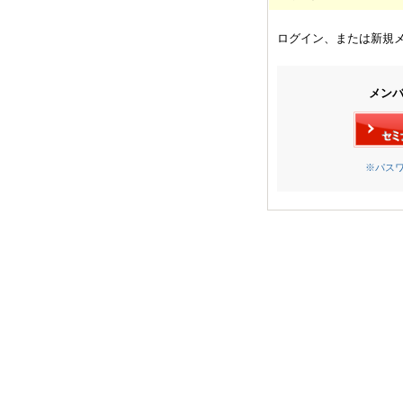
ログイン、または新規
メン
※パス