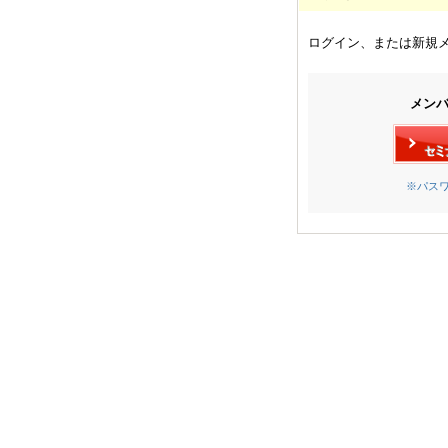
ログイン、または新規
メン
※パス