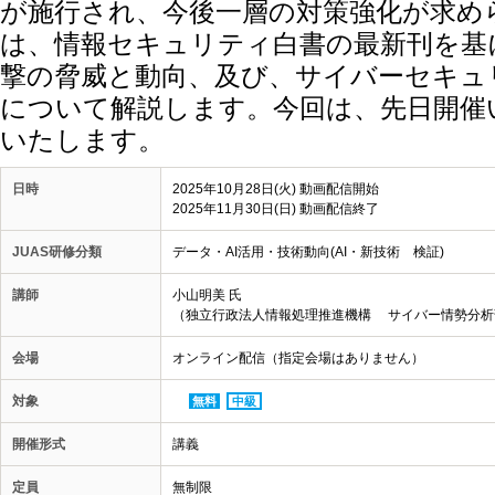
が施行され、今後一層の対策強化が求め
は、情報セキュリティ白書の最新刊を基
撃の脅威と動向、及び、サイバーセキュ
について解説します。今回は、先日開催
いたします。
日時
2025年10月28日(火) 動画配信開始
2025年11月30日(日) 動画配信終了
JUAS研修分類
データ・AI活用・技術動向(AI・新技術 検証)
講師
小山明美 氏
（独立行政法人情報処理推進機構 サイバー情勢分析部
会場
オンライン配信（指定会場はありません）
対象
無料
中級
開催形式
講義
定員
無制限