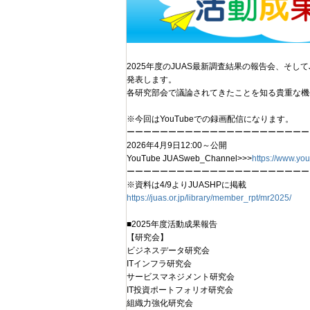
2025年度のJUAS最新調査結果の報告会、そ
発表します。
各研究部会で議論されてきたことを知る貴重な機
※今回はYouTubeでの録画配信になります。
ーーーーーーーーーーーーーーーー​ーーーーー
2026年4月9日12:00～公開
YouTube JUASweb_Channel>>>
https://www.yo
​ーーーーーーーーーーーーーーーー​ーーーーー
​※資料は4/9よりJUASHPに掲載
https://juas.or.jp/library/member_rpt/mr2025/
■2025年度活動成果報告
【研究会】
ビジネスデータ研究会
ITインフラ研究会
サービスマネジメント研究会
IT投資ポートフォリオ研究会
組織力強化研究会