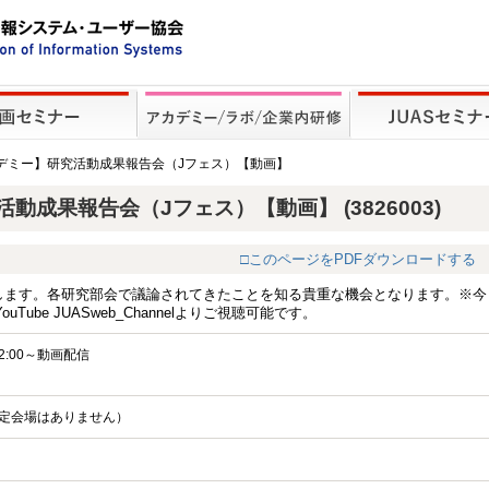
カデミー】研究活動成果報告会（Jフェス）【動画】
成果報告会（Jフェス）【動画】 (3826003)
□このページをPDFダウンロードする
開催します。各研究部会で議論されてきたことを知る貴重な機会となります。※今
be JUASweb_Channelよりご視聴可能です。
12:00～動画配信
定会場はありません）