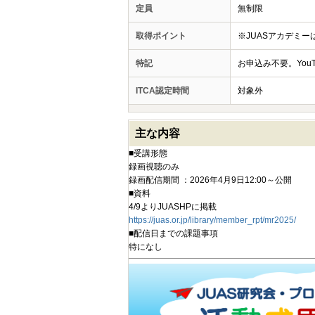
定員
無制限
取得ポイント
※JUASアカデミ
特記
お申込み不要。YouT
ITCA認定時間
対象外
主な内容
■受講形態
録画視聴のみ
録画配信期間 ：2026年4月9日12:00～公開
■資料
4/9よりJUASHPに掲載
https://juas.or.jp/library/member_rpt/mr2025/
■配信日までの課題事項
特になし