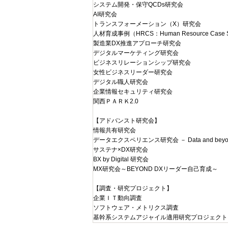
システム開発・保守QCDs研究会
AI研究会
トランスフォーメーション（X）研究会
人材育成事例（HRCS：Human Resource Case 
製造業DX推進アプローチ研究会
デジタルマーケティング研究会
ビジネスリレーションシップ研究会
女性ビジネスリーダー研究会
デジタル職人研究会
企業情報セキュリティ研究会
関西ＰＡＲＫ2.0
【アドバンスト研究会】
情報共有研究会
データエクスペリエンス研究会 － Data and beyo
サステナ×DX研究会
BX by Digital 研究会
MX研究会～BEYOND DXリーダー自己育成～
【調査・研究プロジェクト】
企業ＩＴ動向調査
ソフトウェア・メトリクス調査
基幹系システムアジャイル適用研究プロジェクト