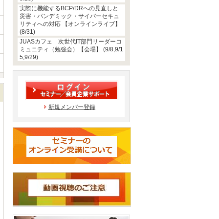
実際に機能するBCP/DRへの見直しと
災害・パンデミック・サイバーセキュ
リティへの対応 【オンラインライブ】
(8/31)
JUASカフェ 次世代IT部門リーダーコ
ミュニティ（勉強会）【会場】 (9/8,9/1
5,9/29)
新規メンバー登録