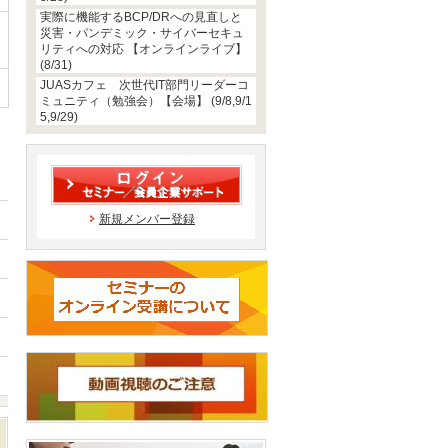
実際に機能するBCP/DRへの見直しと
災害・パンデミック・サイバーセキュ
リティへの対応 【オンラインライブ】
(8/31)
JUASカフェ 次世代IT部門リーダーコ
ミュニティ（勉強会）【会場】 (9/8,9/1
5,9/29)
新規メンバー登録