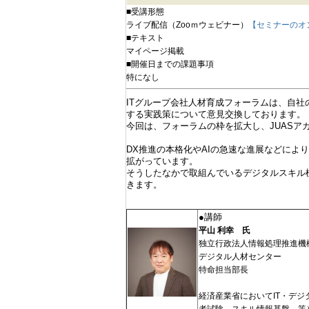
■受講形態
ライブ配信（Zooｍウェビナー）
【セミナーのオ
■テキスト
マイページ掲載
■開催日までの課題事項
特になし
ITグループ会社人材育成フォーラムは、自
する実践策について意見交換しております。
今回は、フォーラムの枠を拡大し、JUASア
DX推進の本格化やAIの急速な進展などによ
拡がっています。
そうしたなかで取組んでいるデジタルスキル
きます。
●講師
平山 利幸 氏
独立行政法人情報処理推進機
デジタル人材センター
特命担当部長
経済産業省においてIT・デ