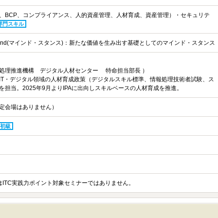
、BCP、コンプライアンス、人的資産管理、人材育成、資産管理）・セキュリテ
専門スキル
 Mind(マインド・スタンス)：新たな価値を生み出す基礎としてのマインド・スタンス
処理推進機構 デジタル人材センター 特命担当部長 ）
IT・デジタル領域の人材育成政策（デジタルスキル標準、情報処理技術者試験、ス
を担当。2025年9月よりIPAに出向しスキルベースの人材育成を推進。
定会場はありません）
初級
ーはITC実践力ポイント対象セミナーではありません。