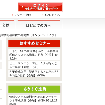
メンバー登録
JUAS TOPへ
処理技術者試験の方向性【オンラインライブ】
IT部門・SEの実務力を高める 基幹業務
理解とシステム構築の要点【会場】 (9/
8,9/9)
ヒューマンエラー防止！ミスがなくな
る仕事術【会場】 (9/9)
RFP作成入門－記述例をもとに学ぶRF
P作成の勘所【会場】 (9/10)
ま
情報システム部門のためのITアーキテ
クト養成講座【会場】 (8/20,8/21,8/27,
8/28)