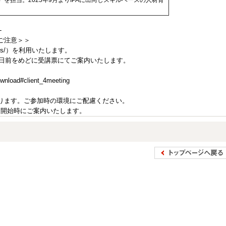
を担当。2025年9月よりIPAに出向しスキルベースの人材育
-
ご注意＞＞
om.us/）を利用いたします。
の3日前をめどに受講票にてご案内いたします。
oad#client_4meeting
ります。ご参加時の環境にご配慮ください。
ー開始時にご案内いたします。