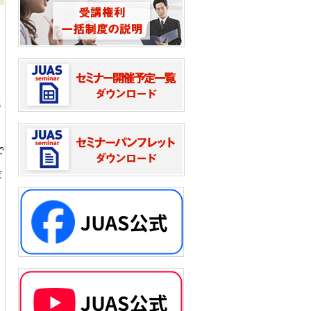
成
で
だ