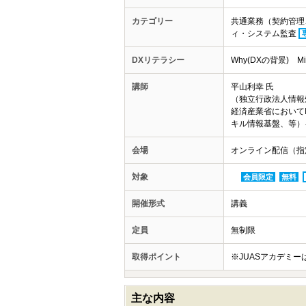
カテゴリー
共通業務（契約管理
ィ・システム監査
DXリテラシー
Why(DXの背景)
講師
平山利幸 氏
（独立行政法人情報
経済産業省において
キル情報基盤、等）
会場
オンライン配信（指
対象
会員限定
無料
開催形式
講義
定員
無制限
取得ポイント
※JUASアカデミ
主な内容