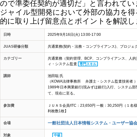
ので準委任契約が適切だ」と言われてい
ジャイル型開発において外部の協力を得
的に取り上げ留意点とポイントを解説し
日時
2025年9月16日(火) 13:00-17:00
JUAS研修分類
共通業務(契約・法務・コンプライアンス)、プロジェ
カテゴリー
共通業務（契約管理、BCP、コンプライアンス、人
ィ・システム監査
専門スキル
講師
池田聡 氏
（KOWA法律事務所 弁護士・システム監査技術者 
1989年日本興業銀行(現みずほ銀行)入行、システム部
て、現在に至る。
参加費
ＪＵＡＳ会員/ITC：23,650円 一般：30,250
利枚数1枚】
一般社団法人日本情報システム・ユーザー協会
会場
対象
中級