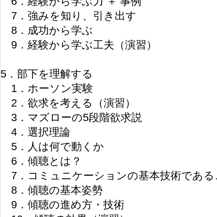
6．経験から学ぶ力 ＋ 事例
7．強みを知り、引き出す
8．成功から学ぶ
9．経験から学ぶ工夫（演習）
5．部下を理解する
1．ホーソン実験
2．欲求を考える（演習）
3．マズローの5段階欲求説
4．選択理論
5．人は何で動くか
6．傾聴とは？
7．コミュニケーションの基本技術である
8．傾聴の基本姿勢
9．傾聴の進め方・技術