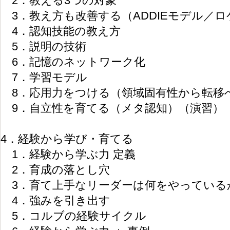
2．教える3つの対象
3．教え方も改善する（ADDIEモデル／
4．認知技能の教え方
5．説明の技術
6．記憶のネットワーク化
7．学習モデル
8．応用力をつける（領域固有性から転移へ
9．自立性を育てる（メタ認知）（演習）
4．経験から学び・育てる
1．経験から学ぶ力 定義
2．育成の落とし穴
3．育て上手なリーダーは何をやっている
4．強みを引き出す
5．コルブの経験サイクル