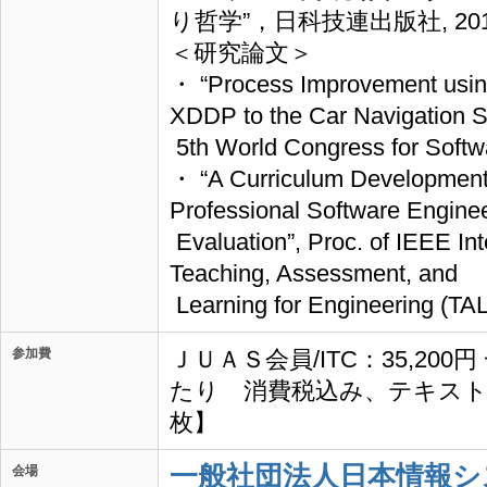
り哲学”，日科技連出版社, 20
＜研究論文＞
・ “Process Improvement usin
XDDP to the Car Navigation S
5th World Congress for Soft
・ “A Curriculum Development
Professional Software Enginee
Evaluation”, Proc. of IEEE In
Teaching, Assessment, and
Learning for Engineering (TA
参加費
ＪＵＡＳ会員/ITC：35,200
たり 消費税込み、テキスト
枚】
一般社団法人日本情報シ
会場