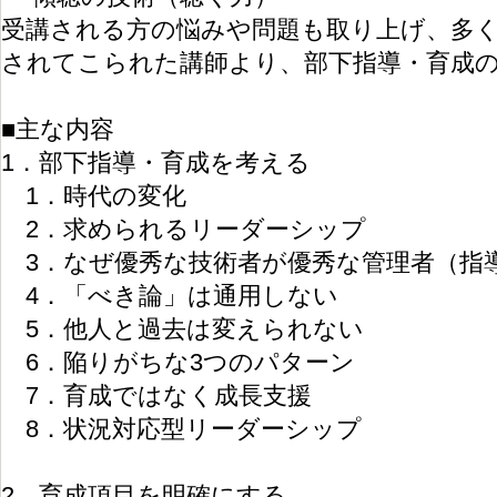
受講される方の悩みや問題も取り上げ、多
されてこられた講師より、部下指導・育成
■主な内容
1．部下指導・育成を考える
1．時代の変化
2．求められるリーダーシップ
3．なぜ優秀な技術者が優秀な管理者（指
4．「べき論」は通用しない
5．他人と過去は変えられない
6．陥りがちな3つのパターン
7．育成ではなく成長支援
8．状況対応型リーダーシップ
2．育成項目を明確にする