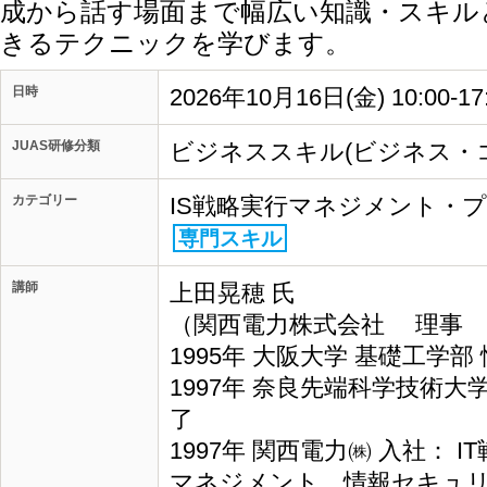
成から話す場面まで幅広い知識・スキル
きるテクニックを学びます。
日時
2026年10月16日(金) 10:00-1
JUAS研修分類
ビジネススキル(ビジネス・
カテゴリー
IS戦略実行マネジメント・
専門スキル
講師
上田晃穂 氏
（関西電力株式会社 理事 I
1995年 大阪大学 基礎工学
1997年 奈良先端科学技術大
了
1997年 関西電力㈱ 入社：
マネジメント、情報セキュ