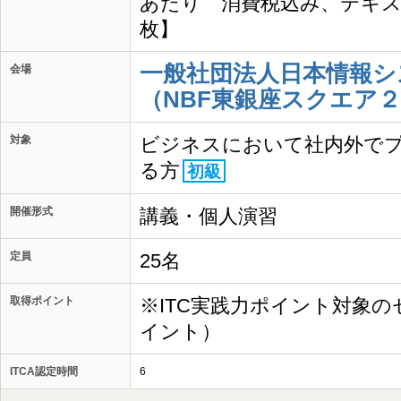
あたり 消費税込み、テキス
枚】
一般社団法人日本情報シ
会場
（NBF東銀座スクエア２
対象
ビジネスにおいて社内外で
る方
初級
開催形式
講義・個人演習
定員
25名
取得ポイント
※ITC実践力ポイント対象の
イント）
ITCA認定時間
6