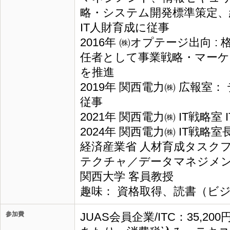
略・システム開発標準策定、
IT人財育成に従事
2016年 ㈱オプテージ出向 :
任者として事業戦略・マー
を推進
2019年 関西電力㈱ 広報室
従事
2021年 関西電力㈱ IT戦略室
2024年 関西電力㈱ IT戦略
経済産業省 人材育成タスク
テクチャ／データマネジメ
関西大学 客員教授
趣味： 資格取得、読書（ビ
参加費
JUAS会員企業/ITC：35,20