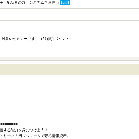
手・配転者の方、システム企画担当
初級
ント対象のセミナーです。（2時間1ポイント）
=========
義する能力を身につけよう！
ュリティ入門～システムで守る情報資産～