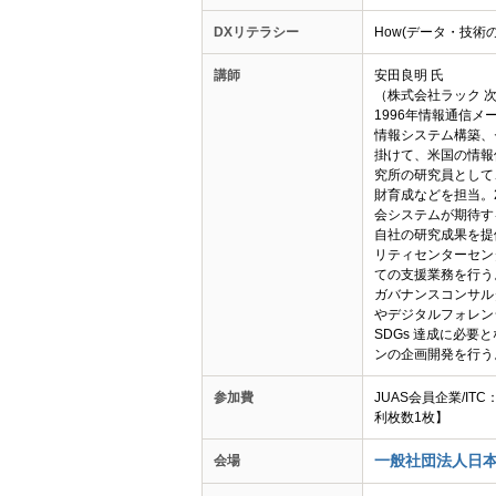
DXリテラシー
How(データ・技術
講師
安田良明 氏
（株式会社ラック 
1996年情報通信
情報システム構築、
掛けて、米国の情報
究所の研究員として
財育成などを担当。
会システムが期待す
自社の研究成果を提
リティセンターセン
ての支援業務を行う
ガバナンスコンサル
やデジタルフォレン
SDGs 達成に必
ンの企画開発を行う
参加費
JUAS会員企業/IT
利枚数1枚】
一般社団法人日本
会場