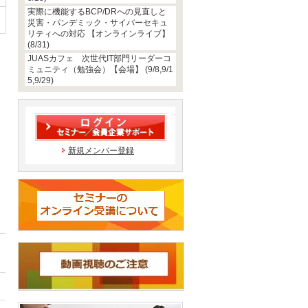
実際に機能するBCP/DRへの見直しと
災害・パンデミック・サイバーセキュ
リティへの対応 【オンラインライブ】
(8/31)
JUASカフェ 次世代IT部門リーダーコ
ミュニティ（勉強会）【会場】 (9/8,9/1
5,9/29)
新規メンバー登録