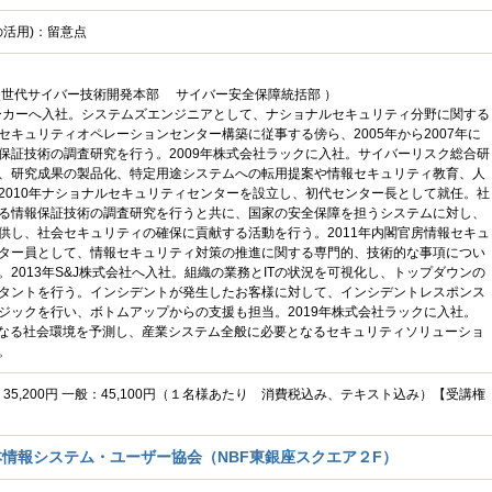
の活用)：留意点
次世代サイバー技術開発本部 サイバー安全保障統括部 ）
メーカーへ入社。システムズエンジニアとして、ナショナルセキュリティ分野に関する
セキュリティオペレーションセンター構築に従事する傍ら、2005年から2007年に
保証技術の調査研究を行う。2009年株式会社ラックに入社。サイバーリスク総合研
、研究成果の製品化、特定用途システムへの転用提案や情報セキュリティ教育、人
2010年ナショナルセキュリティセンターを設立し、初代センター長として就任。社
る情報保証技術の調査研究を行うと共に、国家の安全保障を担うシステムに対し、
供し、社会セキュリティの確保に貢献する活動を行う。2011年内閣官房情報セキュ
ター員として、情報セキュリティ対策の推進に関する専門的、技術的な事項につい
。2013年S&J株式会社へ入社。組織の業務とITの状況を可視化し、トップダウンの
タントを行う。インシデントが発生したお客様に対して、インシデントレスポンス
ジックを行い、ボトムアップからの支援も担当。2019年株式会社ラックに入社。
要となる社会環境を予測し、産業システム全般に必要となるセキュリティソリューショ
。
C：35,200円 一般：45,100円（１名様あたり 消費税込み、テキスト込み）【受講権
情報システム・ユーザー協会（NBF東銀座スクエア２F）