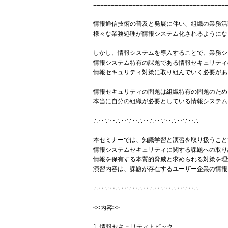
=====================================
情報通信技術の普及と発展に伴い、組織の業務活
様々な業務処理が情報システム化されるようにな
しかし、情報システムを導入することで、業務シ
情報システム特有の課題である情報セキュリティ
情報セキュリティ対策に取り組んでいく必要があ
情報セキュリティの問題は組織特有の問題のため
本当に自分の組織が必要としている情報システム
∴‥∵‥∴‥∵‥∴‥∴‥∵‥∴‥∵‥∴
本セミナーでは、知識学習と演習を取り扱うこと
情報システムセキュリティに関する課題への取り
情報を保有する本質的脅威と求められる対策を理
演習内容は、課題が存在するユーザー企業の情報
∴‥∵‥∴‥∵‥∴‥∴‥∵‥∴‥∵‥∴
<<内容>>
1. 情報セキュリティトピック