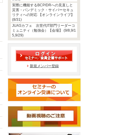
実際に機能するBCP/DRへの見直しと
災害・パンデミック・サイバーセキュ
リティへの対応 【オンラインライブ】
(8/31)
JUASカフェ 次世代IT部門リーダーコ
ミュニティ（勉強会）【会場】 (9/8,9/1
5,9/29)
新規メンバー登録