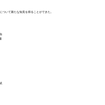
について新たな知見を得ることができた。
由
場
配賦