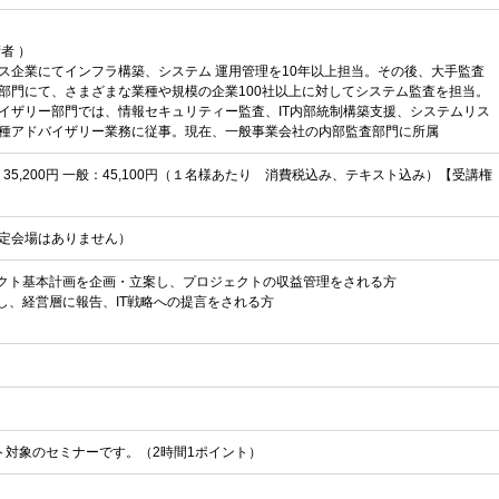
者 ）
ス企業にてインフラ構築、システム 運用管理を10年以上担当。その後、大手監査
部門にて、さまざまな業種や規模の企業100社以上に対してシステム監査を担当。
イザリー部門では、情報セキュリティー監査、IT内部統制構築支援、システムリス
種アドバイザリー業務に従事。現在、一般事業会社の内部監査部門に所属
C：35,200円 一般：45,100円（１名様あたり 消費税込み、テキスト込み）【受講権
定会場はありません）
ェクト基本計画を企画・立案し、プロジェクトの収益管理をされる方
価し、経営層に報告、IT戦略への提言をされる方
ント対象のセミナーです。（2時間1ポイント）