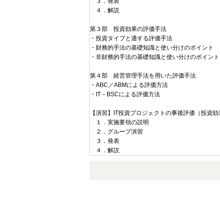
３．発表
４．解説
第３部 投資効果の評価手法
・投資タイプと適する評価手法
・財務的手法の基礎知識と使い分けのポイント
・非財務的手法の基礎知識と使い分けのポイント
第４部 経営管理手法を用いた評価手法
・ABC／ABMによる評価方法
・IT－BSCによる評価方法
【演習】IT投資プロジェクトの事後評価（投資効
１．実施要領の説明
２．グループ演習
３．発表
４．解説