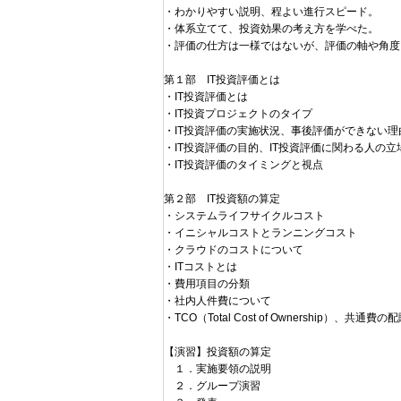
・わかりやすい説明、程よい進行スピード。
・体系立てて、投資効果の考え方を学べた。
・評価の仕方は一様ではないが、評価の軸や角度
第１部 IT投資評価とは
・IT投資評価とは
・IT投資プロジェクトのタイプ
・IT投資評価の実施状況、事後評価ができない理
・IT投資評価の目的、IT投資評価に関わる人の立
・IT投資評価のタイミングと視点
第２部 IT投資額の算定
・システムライフサイクルコスト
・イニシャルコストとランニングコスト
・クラウドのコストについて
・ITコストとは
・費用項目の分類
・社内人件費について
・TCO（Total Cost of Ownership）、共通費の
【演習】投資額の算定
１．実施要領の説明
２．グループ演習