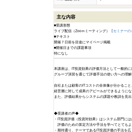
主な内容
■受講形態
ライブ配信（Zooｍミーティング）
【セミナーの
■テキスト
開催７日前を目途にマイページ掲載
■開催日までの課題事項
特になし
本講座は、IT投資効果の評価方法として一般的
グループ演習を通じて評価手法の使い方への理解
自社または顧客のITコストの全体像が分かること
経営層に対して成果のアピールができるようにな
また、評価結果からシステムの課題や教訓を見出
◆受講者の声◆
・IT投資評価（投資対効果）はシステム部門に
評価のための算定方法や手法を学べてとてもよ
・期待通り、テーマであるIT投資評価の手法を