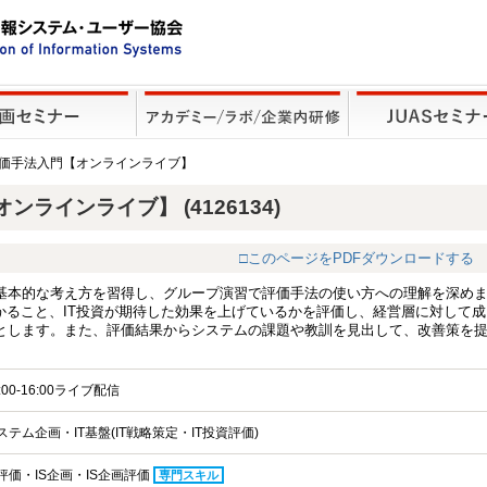
の評価手法入門【オンラインライブ】
ラインライブ】 (4126134)
□このページをPDFダウンロードする
基本的な考え方を習得し、グループ演習で評価手法の使い方への理解を深め
かること、IT投資が期待した効果を上げているかを評価し、経営層に対して成
とします。また、評価結果からシステムの課題や教訓を見出して、改善策を
:00-16:00ライブ配信
テム企画・IT基盤(IT戦略策定・IT投資評価)
評価・IS企画・IS企画評価
専門スキル