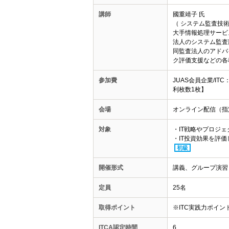
講師
國重靖子 氏
（ システム監査技術
大手情報処理サービ
法人のシステム監査
同監査法人のアドバ
ク評価支援などの各
参加費
JUAS会員企業/IT
利枚数1枚】
会場
オンライン配信（指
対象
・IT戦略やプロジ
・IT投資効果を評
初級
開催形式
講義、グループ演習
定員
25名
取得ポイント
※ITC実践力ポイ
ITCA認定時間
6