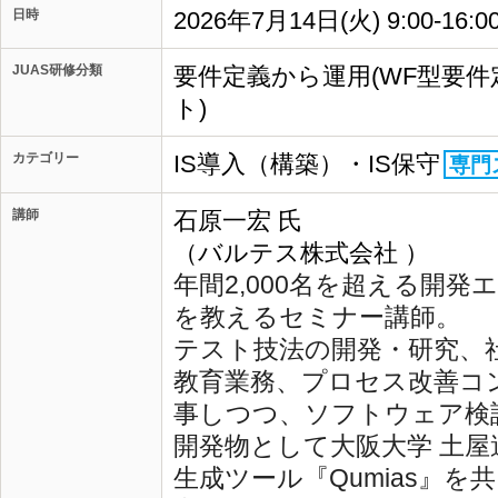
日時
2026年7月14日(火) 9:00-1
JUAS研修分類
要件定義から運用(WF型要
ト)
カテゴリー
IS導入（構築）・IS保守
専門
講師
石原一宏 氏
（バルテス株式会社 ）
年間2,000名を超える開
を教える
セミナー講師。
テスト技法の開発・研究、
教育業務、プロセス改善コ
事しつつ、ソフ
トウェア検
開発物として大阪大学 土
生成ツール『Qumias』を