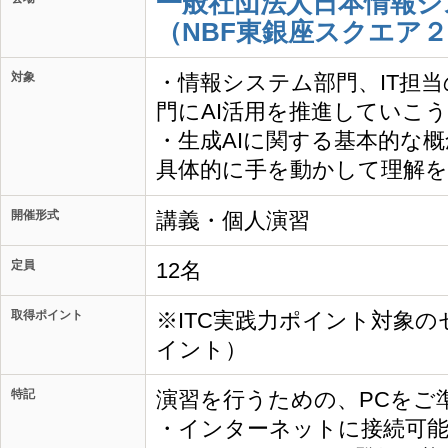
一般社団法人日本情報シ
（NBF東銀座スクエア２
対象
・情報システム部門、IT担
門にAI活用を推進していこ
・生成AIに関する基本的な
具体的に手を動かして理解
開催形式
講義・個人演習
定員
12名
取得ポイント
※ITC実践力ポイント対象の
イント）
特記
演習を行うための、PCをご
・インターネットに接続可