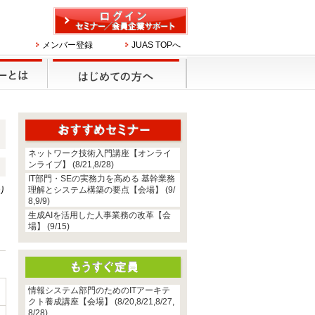
メンバー登録
JUAS TOPへ
ネットワーク技術入門講座【オンライ
ンライブ】 (8/21,8/28)
IT部門・SEの実務力を高める 基幹業務
り
理解とシステム構築の要点【会場】 (9/
た
8,9/9)
た
生成AIを活用した人事業務の改革【会
ロ
場】 (9/15)
情報システム部門のためのITアーキテ
クト養成講座【会場】 (8/20,8/21,8/27,
8/28)