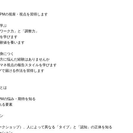
PMの視座・視点を習得します
学ぶ
ワーク力」と「調整力」
を学びます
験値を養います
身につく
方に悩んだ経験はありませんか
マネ視点の報告スタイルを学びます
グで届ける作法を習得します
とは
PMの悩み・期待を知る
れる要素
ン
ークショップ）、人によって異なる「タイプ」と「認知」の正体を知る
ーション