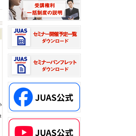
な
み
ま