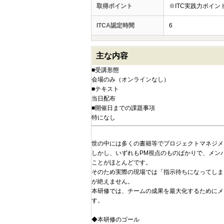
取得ポイント
※ITC実践力ポイ
ITCA認定時間
6
主な内容
■受講形態
会場のみ（オンラインなし）
■テキスト
当日配布
■開催日までの課題事項
特になし
世の中には多くの書籍等でプロジェクトマネジメ
しかし、いずれもPM視点のものばかりで、メン
ことがほとんどです。
そのため実際の現場では「指示待ちになってしま
が絶えません。
本研修では、チームの成果を最大化するためにメ
す。
◆本研修のゴール