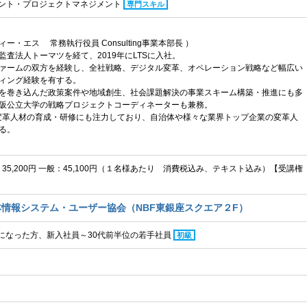
メント・プロジェクトマネジメント
専門スキル
ー・エス 常務執行役員 Consulting事業本部長 ）
査法人トーマツを経て、2019年にLTSに入社。
ァームの双方を経験し、全社戦略、デジタル変革、オペレーション戦略など幅広い
ィング経験を有する。
を巻き込んだ政策案件や地域創生、社会課題解決の事業スキーム構築・推進にも多
阪公立大学の戦略プロジェクトコーディネーターも兼務。
変革人材の育成・研修にも注力しており、自治体や様々な業界トップ企業の変革人
る。
C：35,200円 一般：45,100円（１名様あたり 消費税込み、テキスト込み）【受講権
情報システム・ユーザー協会（NBF東銀座スクエア２F）
転になった方、新入社員～30代前半位の若手社員
初級