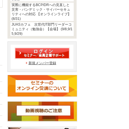
実際に機能するBCP/DRへの見直しと
災害・パンデミック・サイバーセキュ
リティへの対応 【オンラインライブ】
(8/31)
JUASカフェ 次世代IT部門リーダーコ
ミュニティ（勉強会）【会場】 (9/8,9/1
5,9/29)
新規メンバー登録