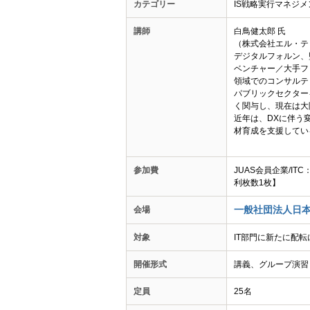
カテゴリー
IS戦略実行マネジ
講師
白鳥健太郎 氏
（株式会社エル・ティ
デジタルフォルン、監
ベンチャー／大手フ
領域でのコンサルテ
パブリックセクター
く関与し、現在は大
近年は、DXに伴う
材育成を支援してい
参加費
JUAS会員企業/IT
利枚数1枚】
一般社団法人日本
会場
対象
IT部門に新たに配
開催形式
講義、グループ演習
定員
25名