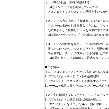
（１）PMの視座・期待を理解する
・PMはメンバーに何を期待しているのか、
プロジェクトマネジメントの基礎を学びながら
（２）チーム力を高める「起爆剤」になる方法を
・メンバーに求められる重要なスキルは「フット
・その力を正しく発揮しチームを成果に導く方法
・体験型のワークショップで実体験に基づいた経
（３）チームの成果を高める「プロの報告力」が
・壁にぶつかったり、ミスをしたとき、報告の仕
・本研修では「チームの成果」に目を向けたプロ
・PMが最も欲している情報を、最適なタイミン
◆主な内容
（１）プロジェクトメンバーに求められるスキル
1．プロジェクトマネジメントの基礎理解
2．プロジェクトマネジメントを推進する上での
3．チームを成果に導くためにメンバーに求めら
（２）実践演習：プロジェクト・シミュレーショ
1．プロジェクトの成功を阻む認知の壁とは
2．エニアグラムを活用した自己・他者理解（ワ
3．相手のタイプに合わせた調整力とコミュニケ