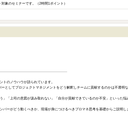
ント対象のセミナーです。（2時間1ポイント）
ントのノウハウが語られています。
バーとしてプロジェクトマネジメントをどう解釈しチームに貢献するのかは不透明
う」「上司の意図が汲み取れない」「自分が貢献できているのか不安」といった悩
ンバーがどう動くべきか、現場が身につけるべきプロマネ思考を基礎からご説明し