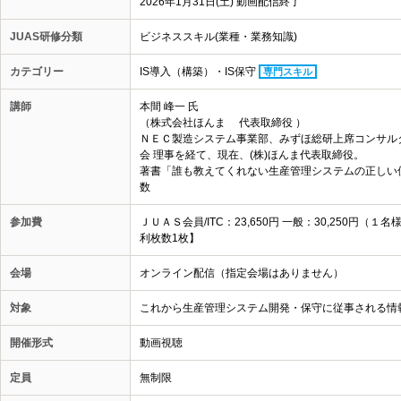
2026年1月31日(土) 動画配信終了
JUAS研修分類
ビジネススキル(業種・業務知識)
カテゴリー
IS導入（構築）・IS保守
専門スキル
講師
本間 峰一 氏
（株式会社ほんま 代表取締役 ）
ＮＥＣ製造システム事業部、みずほ総研上席コンサル
会 理事を経て、現在、(株)ほんま代表取締役。
著書
「誰も教えてくれない生産管理システムの正しい
数
参加費
ＪＵＡＳ会員/ITC：23,650円 一般：30,250
利枚数1枚】
会場
オンライン配信（指定会場はありません）
対象
これから生産管理システム開発・保守に従事される情
開催形式
動画視聴
定員
無制限