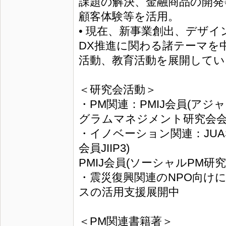
課題の解決、金融商品の開発
顧客体験等を活用。
• 現在、新事業創出、デザ
DX推進に関わる諸テーマを
活動、教育活動を展開してい
＜研究会活動＞
・PM関連：PMIJ会員(ア
グラムマネジメント研究会
・イノベーション関連：JU
会員JIIP3)
PMIJ会員(ソーシャルPM研
・震災復興関連のNPO向け
スの活用支援展開中
＜PM関連書籍著＞