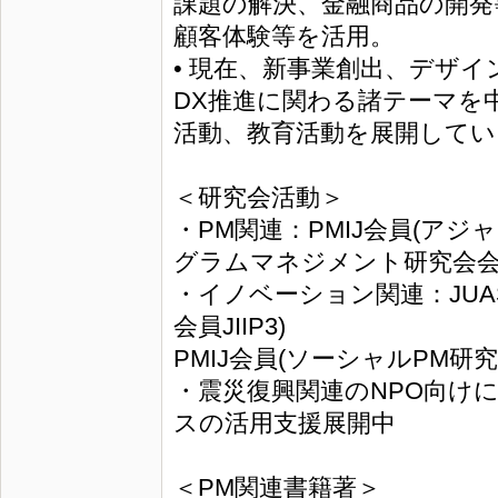
課題の解決、金融商品の開発
顧客体験等を活用。
• 現在、新事業創出、デザ
DX推進に関わる諸テーマを
活動、教育活動を展開してい
＜研究会活動＞
・PM関連：PMIJ会員(ア
グラムマネジメント研究会
・イノベーション関連：JU
会員JIIP3)
PMIJ会員(ソーシャルPM研
・震災復興関連のNPO向け
スの活用支援展開中
＜PM関連書籍著＞