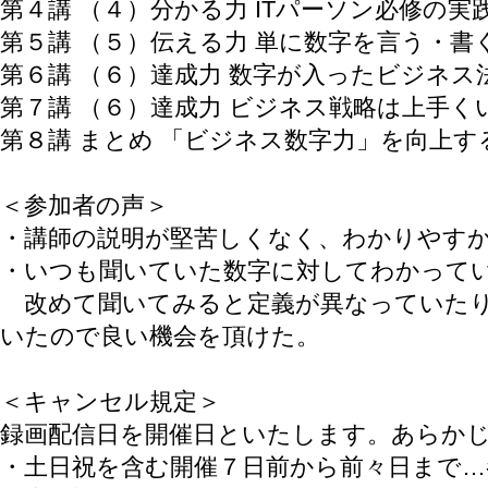
第４講 （４）分かる力 ITパーソン必修の実
第５講 （５）伝える力 単に数字を言う・
第６講 （６）達成力 数字が入ったビジネス法
第７講 （６）達成力 ビジネス戦略は上手くいっ
第８講 まとめ 「ビジネス数字力」を向上
＜参加者の声＞
・講師の説明が堅苦しくなく、わかりやす
・いつも聞いていた数字に対してわかって
​ 改めて聞いてみると定義が異なっていた
いたので良い機会を頂けた。
＜キャンセル規定＞
録画配信日を開催日といたします。あらか
・土日祝を含む開催７日前から前々日まで…