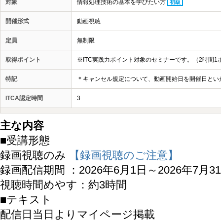
対象
情報処理技術の基本を学びたい方
初級
開催形式
動画視聴
定員
無制限
取得ポイント
※ITC実践力ポイント対象のセミナーです。（2時間1
特記
＊キャンセル規定について、動画開始日を開催日とい
ITCA認定時間
3
主な内容
■受講形態
録画視聴のみ
【録画視聴のご注意】
録画配信期間 ：2026年6月1日～2026年7月3
視聴時間めやす：約3時間
■テキスト
配信日当日よりマイページ掲載