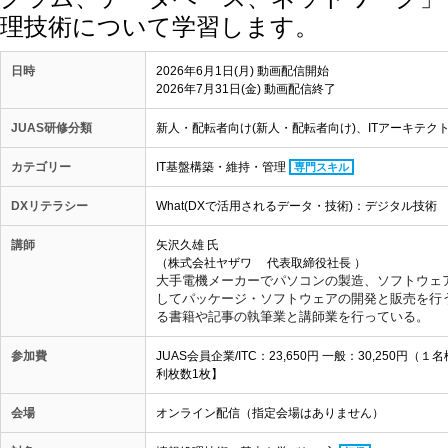
理技術について学習します。
日時
2026年6月1日(月) 動画配信開始
2026年7月31日(金) 動画配信終了
JUAS研修分類
新人・配転者向け(新人・配転者向け)、ITアーキテクト・
カテゴリー
IT基盤構築・維持・管理
専門スキル
DXリテラシー
What(DXで活用されるデータ・技術)：デジタル技術
講師
矢沢久雄 氏
（株式会社ヤザワ 代表取締役社長 ）
大手電機メーカーでパソコンの製造、
ソフトウェ
してパッケージ
・ソフトウェアの開発と販売を行
る書籍や記事の執筆業と講師業
を行っている。
参加費
JUAS会員企業/ITC：23,650円 一般：30,25
利枚数1枚】
会場
オンライン配信（指定会場はありません）