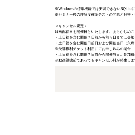
※Windowsの標準機能では実習できないSQL
※セミナー後の理解度確認テストの問題と解答・
＜キャンセル規定＞
録画配信日を開催日といたします。あらかじめご
・土日祝を含む開催７日前から前々日まで…参加
・土日祝を含む開催日前日および開催当日（欠席
※受講権利チケット利用にてお申し込みの場合
・土日祝を含む開催７日前から開催当日…参加費
※動画視聴前であってもキャンセル料が発生しま