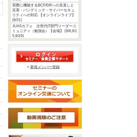
実際に機能するBCP/DRへの見直しと
災害・パンデミック・サイバーセキュ
リティへの対応 【オンラインライブ】
(8/31)
JUASカフェ 次世代IT部門リーダーコ
ミュニティ（勉強会）【会場】 (9/8,9/1
5,9/29)
新規メンバー登録