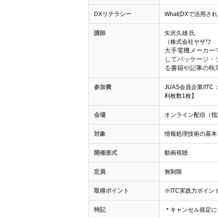
DXリテラシー
What(DXで活用
講師
矢沢久雄 氏
（株式会社ヤザワ 
大手電機メーカー
してパッケージ
・
る書籍や記事の執
参加費
JUAS会員企業/IT
利枚数1枚】
会場
オンライン配信（指
対象
情報処理技術の基本
開催形式
動画視聴
定員
無制限
取得ポイント
※ITC実践力ポイ
特記
＊キャンセル規定に