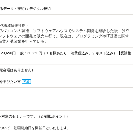
されるデータ・技術)：デジタル技術
代表取締役社長 ）
でパソコンの製造、
ソフトウェアハウスでシステム開発
を経験した後、独立
ソフトウェアの開発と販売を行う。
現在は、プログラミングやIT基礎に
関す
筆業と講師業
を行っている。
C：23,650円 一般：30,250円（１名様あたり 消費税込み、テキスト込み）【受講権
定会場はありません）
を学びたい方
初級
ント対象のセミナーです。（2時間1ポイント）
ついて、動画開始日を開催日といたします。