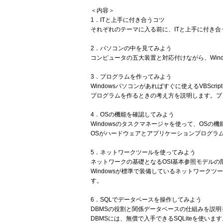
＜内容＞
1．ITと上手に付き合うコツ
それぞれのテーマに入る前に、ITと上手に付き
2．パソコンの中を見てみよう
コンピュータの五大装置と対応付けながら、Win
3．プログラムを作ってみよう
Windowsパソコンがあればすぐに使えるVBScript（V
プログラムを作るときの考え方を説明します。プ
4．OSの機能を確認してみよう
Windowsのタスクマネージャを使って、OSの機
OSがハードウェアとアプリケーションプログラ
5．ネットワークツールを使ってみよう
ネットワークの基礎となるOSI基本参照モデルの
Windowsが標準で装備しているネットワーク
す。
6．SQLでデータベースを操作してみよう
DBMSの役割と関係データベースの仕組みを説明
DBMSには、無償で入手できるSQLiteを使います