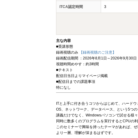
ITCA認定時間
3
主な内容
■受講形態
録画視聴のみ
【録画視聴のご注意】
録画配信期間 ：2026年8月1日～2026年9月30日
視聴時間めやす：約3時間
■テキスト
配信日当日よりマイページ掲載
■配信日までの課題事項
特になし
ITと上手に付き合うコツからはじめて、ハード
OS、ネットワーク、データベース、という5つの
講義だけでなく、Windowsパソコンで試せる
同時に数多くのプログラムを実行するとCPUの利
このセミナーで興味を持ったテーマがあれば、ぜ
より一層、理解が深まるはずです。