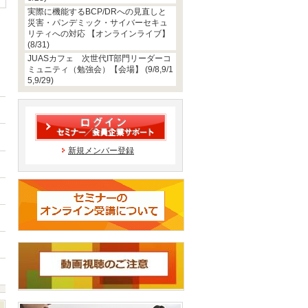
実際に機能するBCP/DRへの見直しと
災害・パンデミック・サイバーセキュ
リティへの対応 【オンラインライブ】
(8/31)
JUASカフェ 次世代IT部門リーダーコ
ミュニティ（勉強会）【会場】 (9/8,9/1
5,9/29)
新規メンバー登録