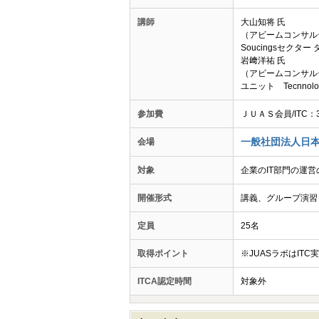
講師
大山知将 氏
（アビームコンサルテ
Soucingsセクタ
岩﨑洋祐 氏
（アビームコンサル
ユニット Tecnnolo
参加費
ＪＵＡＳ会員/ITC
一般社団法人日本
会場
対象
企業のIT部門の運
開催形式
講義、グループ演習
定員
25名
取得ポイント
※JUASラボはIT
ITCA認定時間
対象外