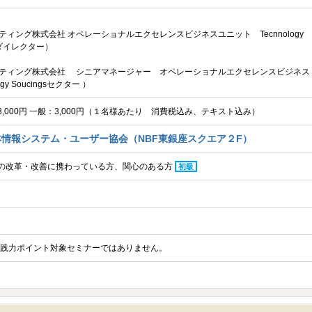
ィング株式会社 オペレーショナルエクセレンスビジネスユニット Tecnnology
ー ダイレクター）
ティング株式会社 シニアマネージャー オペレーショナルエクセレンスビジネス
gy Soucingsセクター ）
：3,000円 一般：3,000円（１名様あたり 消費税込み、テキスト込み）
情報システム・ユーザー協会（NBF東銀座スクエア２F）
営の改革・改善に携わっている方、関心のある方
初級
C実践力ポイント対象セミナーではありません。