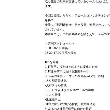
取り組みの効果を実感しているケースもあれば、
ます。
今回ご登壇いただく、アビームコンサルティングで
をあて、
企業 のIT部門責任者（担当役員・部長クラス
されています。
本講座では、この調査結果を踏まえて、企業のI
＜講演スケジュール＞
15:00-16:30 講義
16:30-17:00 意見交換会
■主な内容
1. IT部門の役割はどのように変化したか
2. IT運用保守における重要テーマ
3. 企業の重要テーマへの取り組み状況・課題
-人材配置最適化
-人材スキル育成
-サービス管理プロセス/ツールの適用
-リスク管理
-生産性向上
-IT運用保守における投資・費用最適化
4. あるべきIT運用保守に向けた提言