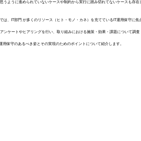
思うように進められていないケースや制約から実行に踏み切れてないケースも存在
は、IT部門 が多くのリソース（ヒト・モノ・カネ）を充てているIT運用保守に焦
）へアンケートやヒアリングを行い、取り組みにおける施策・効果・課題について調査
T運用保守のあるべき姿とその実現のためのポイントについて紹介します。