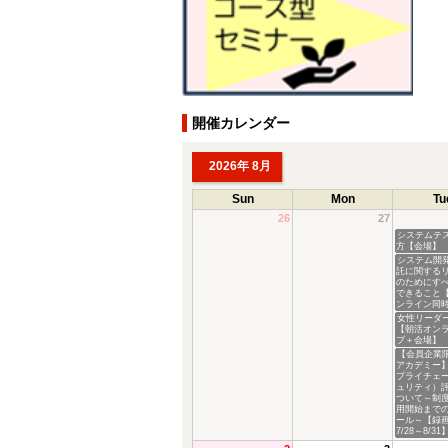
開催カレンダー
2026年 8月
Sun
Mon
Tu
26
27
システムテ
方【会場】
システム開
託に関する
のためにす
できること
ンライン同
女性リーダ
【朝活オン
ブ＋会場】
【会員企業
アカデミー】
プライチェ
ュリティ）
ついて～制
用開始まで
ール～【録
7/28～8/31