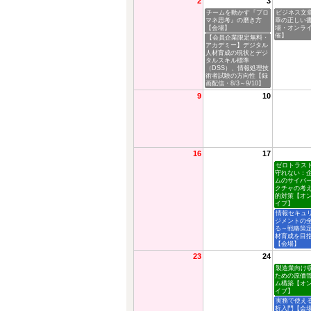
2
3
チームを動かす『プロ
ビジネス文
マネ思考』の磨き方
章の正しい
【会場】
場・オンラ
催】
【会員企業限定無料・
アカデミー】デジタル
人材育成の現状とデジ
タルスキル標準
（DSS）、情報処理技
術者試験の方向性【録
画配信・8/3～9/10】
9
10
16
17
ゼロトラス
守れない：
ムのサイバ
クチャの考
的対策【オ
イブ】
情報セキュ
ジメントの
る～戦略策
材育成を目
【会場】
23
24
製造業向け
ための原価
ム構築【オ
イブ】
実務で使え
析入門【会