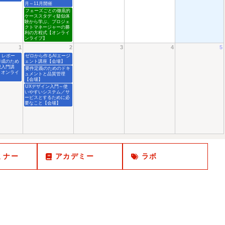
月～11月開催
フェーズごとの徹底的
ケーススタディ疑似体
験から学ぶ、プロジェ
クトマネージャーの勝
利の方程式【オンライ
ンライブ】
1
2
3
4
5
、レポー
ゼロから作るAIエージ
作成のため
ェント講座【会場】
現入門講
要件定義のためのドキ
・オンライ
ュメントと品質管理
】
【会場】
UXデザイン入門～使
いやすいシステム／サ
ービスとするために必
要なこと【会場】
ミナー
アカデミー
ラボ