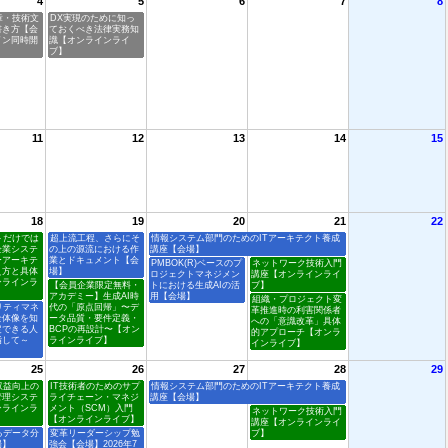
4
5
6
7
8
章・技術文
DX実現のために知っ
書き方【会
ておくべき法律実務知
イン同時開
識【オンラインライ
ブ】
11
12
13
14
15
18
19
20
21
22
トだけでは
超上流工程、さらにそ
情報システム部門のためのITアーキテクト養成
企業システ
の上の源流における作
講座【会場】
ーアーキテ
業とドキュメント【会
PMBOK(R)ベースのプ
ネットワーク技術入門
え方と具体
場】
ロジェクトマネジメン
講座【オンラインライ
ンラインラ
【会員企業限定無料・
トにおける生成AIの活
ブ】
アカデミー】生成AI時
用【会場】
組織・プロジェクト変
リティマネ
代の「原点回帰」〜デ
革推進時の利害関係者
全体像を知
ータ品質・要件定義・
への「意識改革」具体
定できる人
BCPの再設計〜【オン
的アプローチ【オンラ
指して～
ラインライブ】
インライブ】
25
26
27
28
29
収益向上の
IT技術者のためのサプ
情報システム部門のためのITアーキテクト養成
管理システ
ライチェーン・マネジ
講座【会場】
ンラインラ
メント（SCM）入門
ネットワーク技術入門
【オンラインライブ】
講座【オンラインライ
るデータ分
変革リーダーシップ勉
ブ】
場】
強会【会場】2026年7