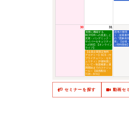
30
31
実際に機能する
思考の整理
BCP/DRへの見直しと
ト・提案書
災害・パンデミック・
の『図解表
サイバーセキュリティ
座』【会場
への対応 【オンライン
ン同時開催
ライブ】
【会員企業限定無料・
アカデミー】SCS（サ
プライチェーン・セキ
ュリティ）評価制度に
ついて～制度概要と運
用開始までのスケジュ
ール～【録画配信・
7/28～8/31】
セミナーを探す
動画セ