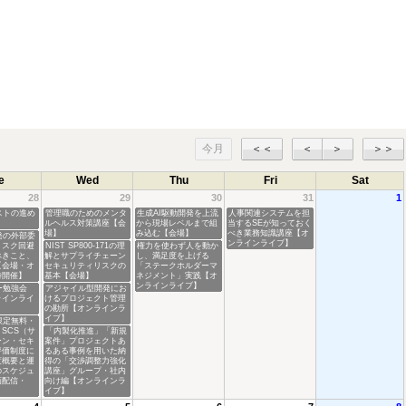
今月
＜＜
＜
＞
＞＞
e
Wed
Thu
Fri
Sat
28
29
30
31
1
ストの進め
管理職のためのメンタ
生成AI駆動開発を上流
人事関連システムを担
ルヘルス対策講座【会
から現場レベルまで組
当するSEが知っておく
場】
み込む【会場】
べき業務知識講座【オ
発の外部委
ンラインライブ】
リスク回避
NIST SP800-171の理
権力を使わず人を動か
べきこと、
解とサプライチェーン
し、満足度を上げる
【会場・オ
セキュリティリスクの
「ステークホルダーマ
時開催】
基本【会場】
ネジメント」実践【オ
ンラインライブ】
ー勉強会
アジャイル型開発にお
ラインライ
けるプロジェクト管理
の勘所【オンラインラ
イブ】
限定無料・
SCS（サ
「内製化推進」「新規
ーン・セキ
案件」プロジェクトあ
評価制度に
るある事例を用いた納
度概要と運
得の「交渉調整力強化
のスケジュ
講座」グループ・社内
画配信・
向け編【オンラインラ
】
イブ】