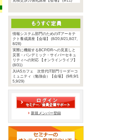
見積交渉力強化講座【会場】 (9/11)
情報システム部門のためのITアーキテ
クト養成講座【会場】 (8/20,8/21,8/27,
8/28)
実際に機能するBCP/DRへの見直しと
災害・パンデミック・サイバーセキュ
リティへの対応 【オンラインライブ】
(8/31)
JUASカフェ 次世代IT部門リーダーコ
ミュニティ（勉強会）【会場】 (9/8,9/1
5,9/29)
新規メンバー登録