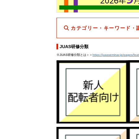
カテゴリー・キーワード・
JUAS研修分類
※JUAS研修分類とは＞＞
https://juasseminar.jp/pages/fea