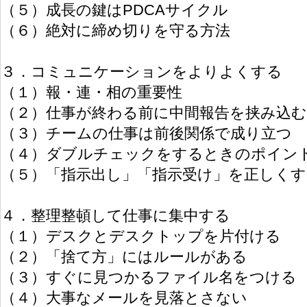
（５）成長の鍵はPDCAサイクル
（６）絶対に締め切りを守る方法
３．コミュニケーションをよりよくする
（１）報・連・相の重要性
（２）仕事が終わる前に中間報告を挟み込む
（３）チームの仕事は前後関係で成り立つ
（４）ダブルチェックをするときのポイン
（５）「指示出し」「指示受け」を正しくす
４．整理整頓して仕事に集中する
（１）デスクとデスクトップを片付ける
（２）「捨て方」にはルールがある
（３）すぐに見つかるファイル名をつける
（４）大事なメールを見落とさない