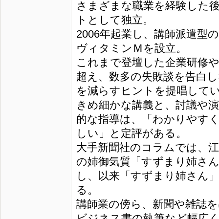
さまざまな職業を経験した
トとして独立。
2006年起業し、講師派遣型
ヴィタミンＭを設立。
これまで登壇した企業研修や公
超え、数多の失敗談を告白し
を減らすヒントを提唱して
きめ細かな講義と、討議や演
的な指導は、「わかりやす
しい」と定評がある。
大手新聞社のコラムでは、
の姉御気質「すずまり姉さ
し、以来「すずまり姉さん
る。
講師業の傍ら、新聞や雑誌
ビジネス書の執筆など幅広く