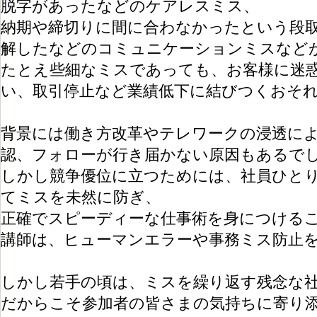
脱字があったなどのケアレスミス、
納期や締切りに間に合わなかったという段
解したなどのコミュニケーションミスなど
たとえ些細なミスであっても、お客様に迷
い、取引停止など業績低下に結びつくおそ
背景には働き方改革やテレワークの浸透に
認、フォローが行き届かない原因もあるで
しかし競争優位に立つためには、社員ひと
てミスを未然に防ぎ、
正確でスピーディーな仕事術を身につける
講師は、ヒューマンエラーや事務ミス防止
しかし若手の頃は、ミスを繰り返す残念な
だからこそ参加者の皆さまの気持ちに寄り